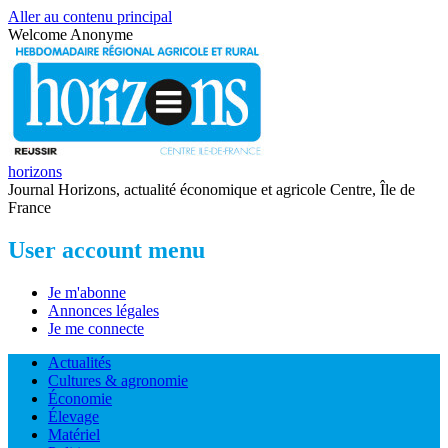
Aller au contenu principal
Welcome
Anonyme
horizons
Journal Horizons, actualité économique et agricole Centre, Île de
France
User account menu
Je m'abonne
Annonces légales
Je me connecte
Actualités
Cultures & agronomie
Économie
Élevage
Matériel