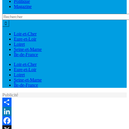
Politique
Magazine
Loir-et-Cher
Eure-et-Loir
Loiret
Seine-et-Marne
Île-de-France
Loir-et-Cher
Eure-et-Loir
Loiret
Seine-et-Marne
Île-de-France
Publicité
Share
LinkedIn