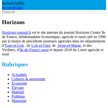
hectares brûlés
en savoir plus
Publicité
Horizons
Horizons-journal.fr
est le site internet du journal Horizons Centre Ile
de France, hebdomadaire économique, agricole et rural créé en 1990
par la fusion de précédents journaux agricoles dans les départements
d’
Eure-et-Loir
, de
Loir-et-Cher
, de
Seine-et-Marne
, et des
Yvelines, d'
Ile-de-France ouest
et depuis 2018 du Loiret agricole et
rural
Rubriques
Actualités
Cultures & agronomie
Économie
Élevage
Matériel
Politique
Magazine