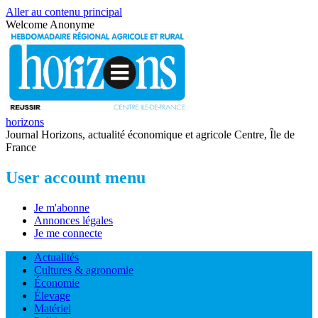
Aller au contenu principal
Welcome
Anonyme
horizons
Journal Horizons, actualité économique et agricole Centre, Île de
France
User account menu
Je m'abonne
Annonces légales
Je me connecte
Actualités
Cultures & agronomie
Économie
Élevage
Matériel