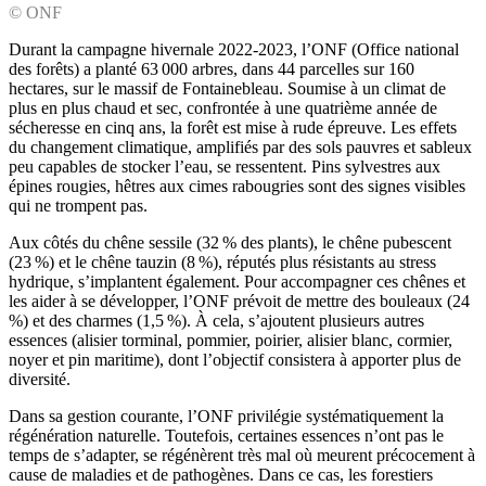
© ONF
Durant la campagne hivernale 2022-2023, l’ONF (Office national
des forêts) a planté 63 000 arbres, dans 44 parcelles sur 160
hectares, sur le massif de Fontainebleau. Soumise à un climat de
plus en plus chaud et sec, confrontée à une quatrième année de
sécheresse en cinq ans, la forêt est mise à rude épreuve. Les effets
du changement climatique, amplifiés par des sols pauvres et sableux
peu capables de stocker l’eau, se ressentent. Pins sylvestres aux
épines rougies, hêtres aux cimes rabougries sont des signes visibles
qui ne trompent pas.
Aux côtés du chêne sessile (32 % des plants), le chêne pubescent
(23 %) et le chêne tauzin (8 %), réputés plus résistants au stress
hydrique, s’implantent également. Pour accompagner ces chênes et
les aider à se développer, l’ONF prévoit de mettre des bouleaux (24
%) et des charmes (1,5 %). À cela, s’ajoutent plusieurs autres
essences (alisier torminal, pommier, poirier, alisier blanc, cormier,
noyer et pin maritime), dont l’objectif consistera à apporter plus de
diversité.
Dans sa gestion courante, l’ONF privilégie systématiquement la
régénération naturelle. Toutefois, certaines essences n’ont pas le
temps de s’adapter, se régénèrent très mal où meurent précocement à
cause de maladies et de pathogènes. Dans ce cas, les forestiers