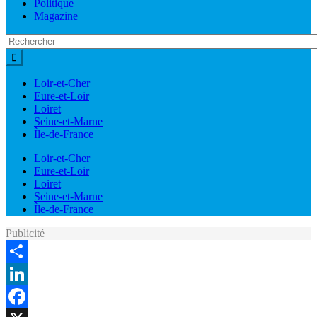
Politique
Magazine
Loir-et-Cher
Eure-et-Loir
Loiret
Seine-et-Marne
Île-de-France
Loir-et-Cher
Eure-et-Loir
Loiret
Seine-et-Marne
Île-de-France
Publicité
Share
LinkedIn