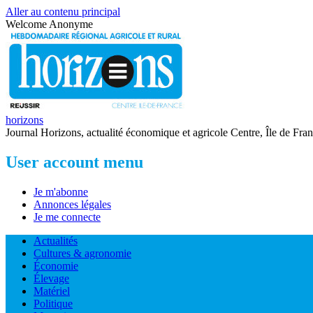
Aller au contenu principal
Welcome
Anonyme
horizons
Journal Horizons, actualité économique et agricole Centre, Île de Fra
User account menu
Je m'abonne
Annonces légales
Je me connecte
Actualités
Cultures & agronomie
Économie
Élevage
Matériel
Politique