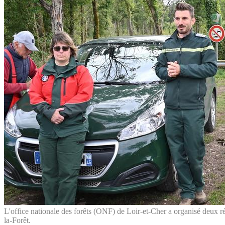
L'office nationale des forêts (ONF) de Loir-et-Cher a organisé deux ré
la-Forêt.