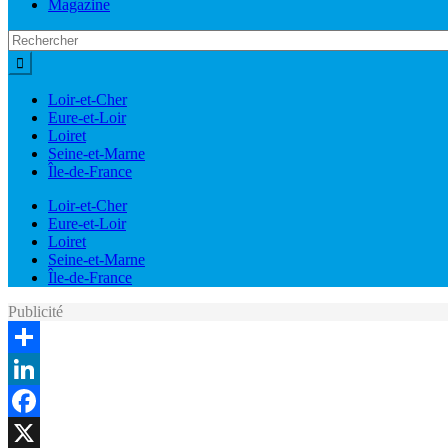
Magazine
Loir-et-Cher
Eure-et-Loir
Loiret
Seine-et-Marne
Île-de-France
Loir-et-Cher
Eure-et-Loir
Loiret
Seine-et-Marne
Île-de-France
Publicité
Share
LinkedIn
Facebook