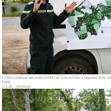
L'office national des forêts (ONF) de Loir-et-Cher a organisé deux réu
Forêt.
© L.B. - Horizons