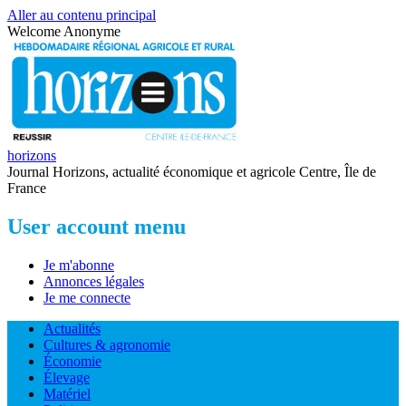
Aller au contenu principal
Welcome
Anonyme
horizons
Journal Horizons, actualité économique et agricole Centre, Île de
France
User account menu
Je m'abonne
Annonces légales
Je me connecte
Actualités
Cultures & agronomie
Économie
Élevage
Matériel