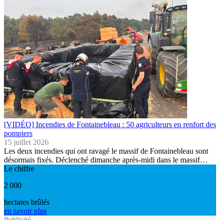
[VIDÉO] Incendies de Fontainebleau : 50 agriculteurs en renfort des
pompiers
15 juillet 2026
Les deux incendies qui ont ravagé le massif de Fontainebleau sont
désormais fixés. Déclenché dimanche après-midi dans le massif…
Le chiffre
2 000
hectares brûlés
en savoir plus
Publicité