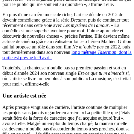
pour le public qui me soutient au quotidien », affirme-t-elle.
En plus d'une carrière musicale riche, l’artiste décide en 2012 de
devenir comédienne grâce à la série
Dreams
, puis de continuer tout
récemment dans cette voie avec
Les mystères de l'amour
. « La
comédie est une superbe aventure pour moi. J’aime apprendre et
découvrir de nouvelles choses », précise l'artiste. Elle devient même
actrice de cinéma grâce au réalisateur loir-et-chérien Mathieu Grillon
qui lui propose un rôle dans son film
Ne m’oublie pas
en 2022, puis
tout dernièrement dans son nouveau
long-métrage
Taserman
, dont la
sortie est prévue le 9 avril.
Toutefois, la chanteuse n’oublie pas sa première passion et sort en
début d'année 2024 son nouveau single
Est-ce que tu m'aimerais si,
où l'artiste se livre un peu plus à son public. « La musique, c'est vital
pour moi », affirme-t-elle.
Une artiste est née
Après presque vingt ans de carrière, l’artiste continue de multiplier
les projets sans jamais regarder en arrière. « La petite fille que j’étais
serait fière de la force de caractère que j’ai acquise aujourd’hui »,
avoue-t-elle. Malgré un emploi du temps chargé, la maman qu’elle
est devenue n’oublie pas d'accorder du temps à ses proches, dont sa