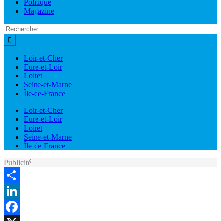
Politique
Magazine
Loir-et-Cher
Eure-et-Loir
Loiret
Seine-et-Marne
Île-de-France
Loir-et-Cher
Eure-et-Loir
Loiret
Seine-et-Marne
Île-de-France
Publicité
Share
LinkedIn