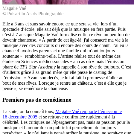
Magalie Vaé
© Pulsart In Astris Photographie
Elle a 3 ans et sans savoir encore ce que sera sa vie, lors d’un
spectacle d’école, elle sait déjà que la musique en fera partie. Puis
c’est à 7 ans que Magalie Vaé formalise enfin ce rêve un peu fou de
devenir chanteuse. « À partir de cet âge-là, j'ai consacré ma vie à la
musique avec des concours ou encore des cours de chant. J’ai eu la
chance d’avoir des parents et une famille qui m’ont toujours
soutenue », rembobine-t-elle. L’artiste réalise tout de même des
études en Sciences médico-sociales « au cas où » mais l’émission
phare de
TF1 Star Academy
la rappelle à son rêve de toujours. C’est
d’ailleurs grâce à sa grand-mère qu’elle passe le casting de
l’émission. « Avant son décès, je lui ai fait la promesse d’aller au
bout de mes rêves. Lorsque je rentre au château, c’est à elle que je
pense », se remémore la chanteuse.
Premiers pas de comédienne
La suite, on la connaît tous,
Magalie Vaé remporte l’émission le
16 décembre 2005
et se retrouve confrontée rapidement à la
célébrité. Les critiques ne l’épargneront pas, mais sa passion pour la
musique et l’amour de son public lui permettront de toujours
persévérer. « Je n’ai jamais pensé arrêter la musique, ne serait-ce que