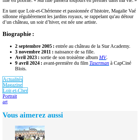
fille en priorité. « Ma fille passera toujours en premier dans ma vie. »
En tant que Loir-et-Chérienne et passionnée d’histoire, Magalie Vaé
sillonne régulièrement les jardins royaux, se rappelant qu'au détour
d’un château, un soir d’hiver, est née une artiste.
Biographie :
2 septembre 2005 :
entrée au château de la Star Academy.
3 novembre 2011 :
naissance de sa fille.
Avril 2023 :
sortie de son troisième album
MV
.
9 avril 2024 :
avant-première du film
Taserman
à CapCiné
Blois.
Actualités
Magazine
Loir-et-Cher
Portrait
art
Vous aimerez aussi