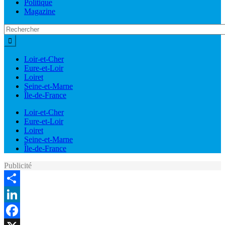
Politique
Magazine
Loir-et-Cher
Eure-et-Loir
Loiret
Seine-et-Marne
Île-de-France
Loir-et-Cher
Eure-et-Loir
Loiret
Seine-et-Marne
Île-de-France
Publicité
Share
LinkedIn