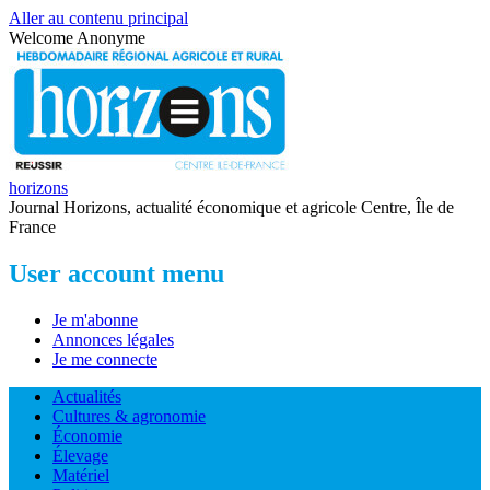
Aller au contenu principal
Welcome
Anonyme
horizons
Journal Horizons, actualité économique et agricole Centre, Île de
France
User account menu
Je m'abonne
Annonces légales
Je me connecte
Actualités
Cultures & agronomie
Économie
Élevage
Matériel