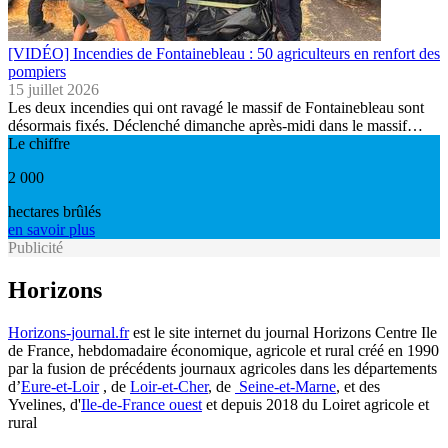
[VIDÉO] Incendies de Fontainebleau : 50 agriculteurs en renfort des
pompiers
15 juillet 2026
Les deux incendies qui ont ravagé le massif de Fontainebleau sont
désormais fixés. Déclenché dimanche après-midi dans le massif…
Le chiffre
2 000
hectares brûlés
en savoir plus
Publicité
Horizons
Horizons-journal.fr
est le site internet du journal Horizons Centre Ile
de France, hebdomadaire économique, agricole et rural créé en 1990
par la fusion de précédents journaux agricoles dans les départements
d’
Eure-et-Loir
, de
Loir-et-Cher
, de
Seine-et-Marne
, et des
Yvelines, d'
Ile-de-France ouest
et depuis 2018 du Loiret agricole et
rural