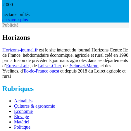
2 000
hectares brûlés
en savoir plus
Publicité
Horizons
Horizons-journal.fr
est le site internet du journal Horizons Centre Ile
de France, hebdomadaire économique, agricole et rural créé en 1990
par la fusion de précédents journaux agricoles dans les départements
d’
Eure-et-Loir
, de
Loir-et-Cher
, de
Seine-et-Marne
, et des
Yvelines, d'
Ile-de-France ouest
et depuis 2018 du Loiret agricole et
rural
Rubriques
Actualités
Cultures & agronomie
Économie
Élevage
Matériel
Politique