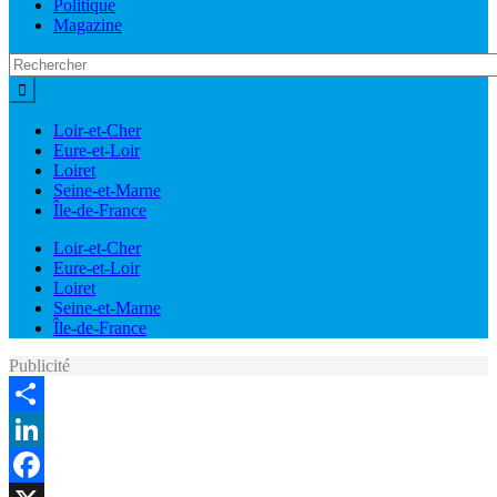
Politique
Magazine
Loir-et-Cher
Eure-et-Loir
Loiret
Seine-et-Marne
Île-de-France
Loir-et-Cher
Eure-et-Loir
Loiret
Seine-et-Marne
Île-de-France
Publicité
Share
LinkedIn