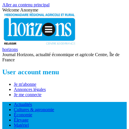
Aller au contenu principal
Welcome
Anonyme
horizons
Journal Horizons, actualité économique et agricole Centre, Île de
France
User account menu
Je m'abonne
Annonces légales
Je me connecte
Actualités
Cultures & agronomie
Économie
Élevage
Matériel