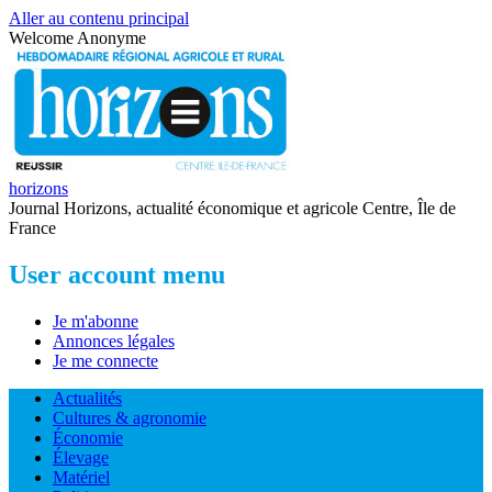
Aller au contenu principal
Welcome
Anonyme
horizons
Journal Horizons, actualité économique et agricole Centre, Île de
France
User account menu
Je m'abonne
Annonces légales
Je me connecte
Actualités
Cultures & agronomie
Économie
Élevage
Matériel