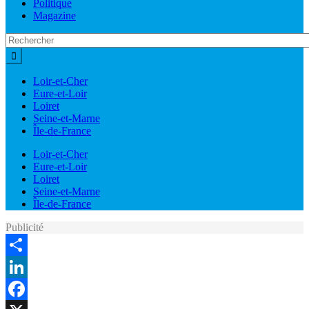
Politique
Magazine
Loir-et-Cher
Eure-et-Loir
Loiret
Seine-et-Marne
Île-de-France
Loir-et-Cher
Eure-et-Loir
Loiret
Seine-et-Marne
Île-de-France
Publicité
Share
LinkedIn