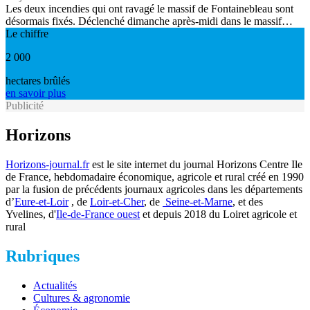
Les deux incendies qui ont ravagé le massif de Fontainebleau sont
désormais fixés. Déclenché dimanche après-midi dans le massif…
Le chiffre
2 000
hectares brûlés
en savoir plus
Publicité
Horizons
Horizons-journal.fr
est le site internet du journal Horizons Centre Ile
de France, hebdomadaire économique, agricole et rural créé en 1990
par la fusion de précédents journaux agricoles dans les départements
d’
Eure-et-Loir
, de
Loir-et-Cher
, de
Seine-et-Marne
, et des
Yvelines, d'
Ile-de-France ouest
et depuis 2018 du Loiret agricole et
rural
Rubriques
Actualités
Cultures & agronomie