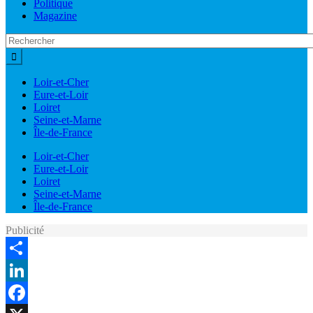
Politique
Magazine
Loir-et-Cher
Eure-et-Loir
Loiret
Seine-et-Marne
Île-de-France
Loir-et-Cher
Eure-et-Loir
Loiret
Seine-et-Marne
Île-de-France
Publicité
Share
LinkedIn