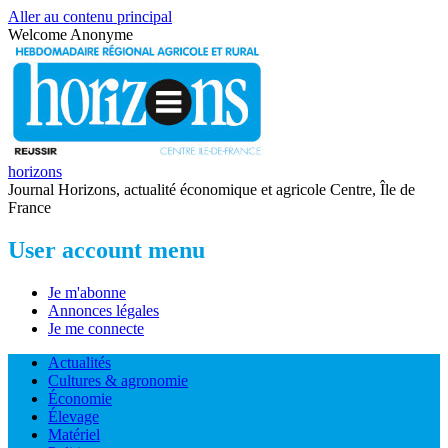
Aller au contenu principal
Welcome
Anonyme
horizons
Journal Horizons, actualité économique et agricole Centre, Île de
France
User account menu
Je m'abonne
Annonces légales
Je me connecte
Actualités
Cultures & agronomie
Économie
Élevage
Matériel