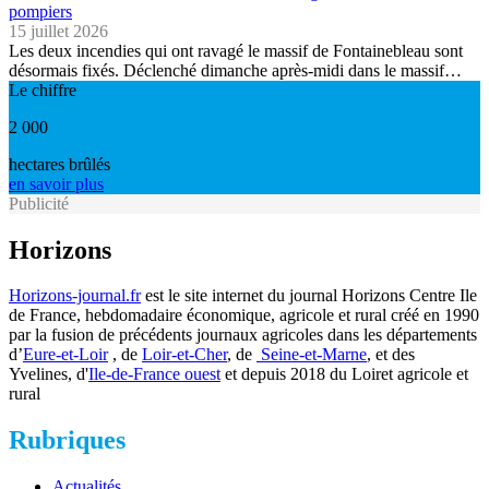
pompiers
15 juillet 2026
Les deux incendies qui ont ravagé le massif de Fontainebleau sont
désormais fixés. Déclenché dimanche après-midi dans le massif…
Le chiffre
2 000
hectares brûlés
en savoir plus
Publicité
Horizons
Horizons-journal.fr
est le site internet du journal Horizons Centre Ile
de France, hebdomadaire économique, agricole et rural créé en 1990
par la fusion de précédents journaux agricoles dans les départements
d’
Eure-et-Loir
, de
Loir-et-Cher
, de
Seine-et-Marne
, et des
Yvelines, d'
Ile-de-France ouest
et depuis 2018 du Loiret agricole et
rural
Rubriques
Actualités