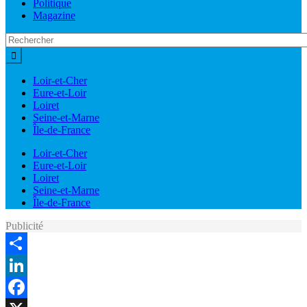
Politique
Magazine
Loir-et-Cher
Eure-et-Loir
Loiret
Seine-et-Marne
Île-de-France
Loir-et-Cher
Eure-et-Loir
Loiret
Seine-et-Marne
Île-de-France
Publicité
Share
LinkedIn