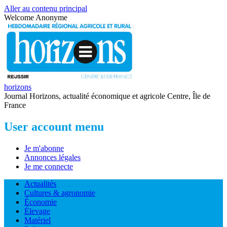
Aller au contenu principal
Welcome
Anonyme
horizons
Journal Horizons, actualité économique et agricole Centre, Île de
France
User account menu
Je m'abonne
Annonces légales
Je me connecte
Actualités
Cultures & agronomie
Économie
Élevage
Matériel