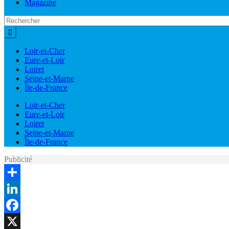
Magazine
Loir-et-Cher
Eure-et-Loir
Loiret
Seine-et-Marne
Île-de-France
Loir-et-Cher
Eure-et-Loir
Loiret
Seine-et-Marne
Île-de-France
Publicité
Share
LinkedIn
Facebook