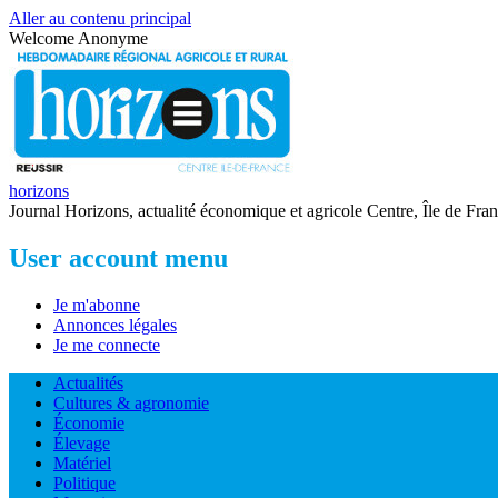
Aller au contenu principal
Welcome
Anonyme
horizons
Journal Horizons, actualité économique et agricole Centre, Île de Fra
User account menu
Je m'abonne
Annonces légales
Je me connecte
Actualités
Cultures & agronomie
Économie
Élevage
Matériel
Politique