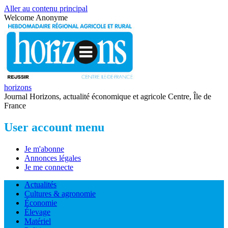
Aller au contenu principal
Welcome
Anonyme
horizons
Journal Horizons, actualité économique et agricole Centre, Île de
France
User account menu
Je m'abonne
Annonces légales
Je me connecte
Actualités
Cultures & agronomie
Économie
Élevage
Matériel