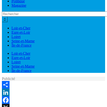
Politique
Magazine
Loir-et-Cher
Eure-et-Loir
Loiret
Seine-et-Marne
Île-de-France
Loir-et-Cher
Eure-et-Loir
Loiret
Seine-et-Marne
Île-de-France
Publicité
Share
LinkedIn