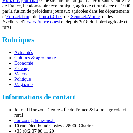
Horizons-journal.fr
est le site internet du journal Horizons Centre Ile
de France, hebdomadaire économique, agricole et rural créé en 1990
par la fusion de précédents journaux agricoles dans les départements
d’
Eure-et-Loir
, de
Loir-et-Cher
, de
Seine-et-Marne
, et des
Yvelines, d'
Ile-de-France ouest
et depuis 2018 du Loiret agricole et
rural
Rubriques
Actualités
Cultures & agronomie
Économie
Élevage
Matériel
Politique
Magazine
Informations de contact
Journal Horizons Centre - Île de France & Loiret agricole et
rural
horizons@horizons.fr
10 rue Dieudonné Costes - 28000 Chartres
+33 (0)2 37 88 11 20