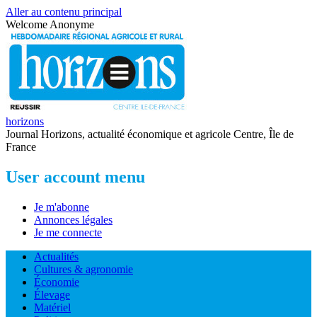
Aller au contenu principal
Welcome
Anonyme
horizons
Journal Horizons, actualité économique et agricole Centre, Île de
France
User account menu
Je m'abonne
Annonces légales
Je me connecte
Actualités
Cultures & agronomie
Économie
Élevage
Matériel