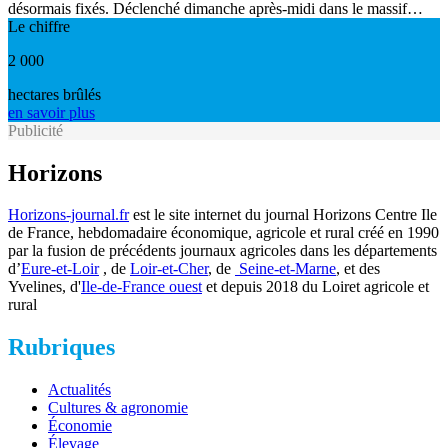
désormais fixés. Déclenché dimanche après-midi dans le massif…
Le chiffre
2 000
hectares brûlés
en savoir plus
Publicité
Horizons
Horizons-journal.fr
est le site internet du journal Horizons Centre Ile
de France, hebdomadaire économique, agricole et rural créé en 1990
par la fusion de précédents journaux agricoles dans les départements
d’
Eure-et-Loir
, de
Loir-et-Cher
, de
Seine-et-Marne
, et des
Yvelines, d'
Ile-de-France ouest
et depuis 2018 du Loiret agricole et
rural
Rubriques
Actualités
Cultures & agronomie
Économie
Élevage