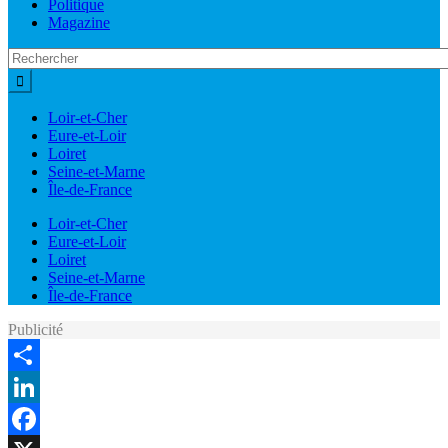
Politique
Magazine
Loir-et-Cher
Eure-et-Loir
Loiret
Seine-et-Marne
Île-de-France
Loir-et-Cher
Eure-et-Loir
Loiret
Seine-et-Marne
Île-de-France
Publicité
Share
LinkedIn