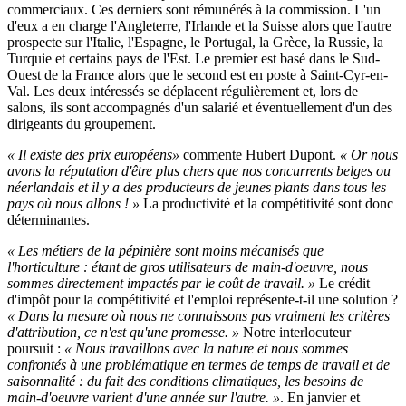
commerciaux. Ces derniers sont rémunérés à la commission. L'un
d'eux a en charge l'Angleterre, l'Irlande et la Suisse alors que l'autre
prospecte sur l'Italie, l'Espagne, le Portugal, la Grèce, la Russie, la
Turquie et certains pays de l'Est. Le premier est basé dans le Sud-
Ouest de la France alors que le second est en poste à Saint-Cyr-en-
Val. Les deux intéressés se déplacent régulièrement et, lors de
salons, ils sont accompagnés d'un salarié et éventuellement d'un des
dirigeants du groupement.
« Il existe des prix européens»
commente Hubert Dupont.
« Or nous
avons la réputation d'être plus chers que nos concurrents belges ou
néerlandais et il y a des producteurs de jeunes plants dans tous les
pays où nous allons ! »
La productivité et la compétitivité sont donc
déterminantes.
« Les métiers de la pépinière sont moins mécanisés que
l'horticulture : étant de gros utilisateurs de main-d'oeuvre, nous
sommes directement impactés par le coût de travail. »
Le crédit
d'impôt pour la compétitivité et l'emploi représente-t-il une solution ?
« Dans la mesure où nous ne connaissons pas vraiment les critères
d'attribution, ce n'est qu'une promesse. »
Notre interlocuteur
poursuit :
« Nous travaillons avec la nature et nous sommes
confrontés à une problématique en termes de temps de travail et de
saisonnalité : du fait des conditions climatiques, les besoins de
main-d'oeuvre varient d'une année sur l'autre. »
. En janvier et