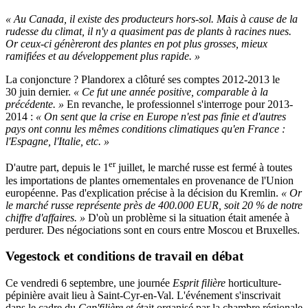
« Au Canada, il existe des producteurs hors-sol. Mais à cause de la
rudesse du climat, il n'y a quasiment pas de plants à racines nues.
Or ceux-ci génèreront des plantes en pot plus grosses, mieux
ramifiées et au développement plus rapide. »
La conjoncture ? Plandorex a clôturé ses comptes 2012-2013 le
30 juin dernier.
« Ce fut une année positive, comparable à la
précédente. »
En revanche, le professionnel s'interroge pour 2013-
2014 :
« On sent que la crise en Europe n'est pas finie et d'autres
pays ont connu les mêmes conditions climatiques qu'en France :
l'Espagne, l'Italie, etc. »
er
D'autre part, depuis le 1
juillet, le marché russe est fermé à toutes
les importations de plantes ornementales en provenance de l'Union
européenne. Pas d'explication précise à la décision du Kremlin.
« Or
le marché russe représente près de 400.000 EUR, soit 20 % de notre
chiffre d'affaires. »
D'où un problème si la situation était amenée à
perdurer. Des négociations sont en cours entre Moscou et Bruxelles.
Vegestock et conditions de travail en débat
Ce vendredi 6 septembre, une journée
Esprit filière
horticulture-
pépinière avait lieu à Saint-Cyr-en-Val. L'événement s'inscrivait
dans le cadre du
Cap'filière
et était organisé par la chambre régionale