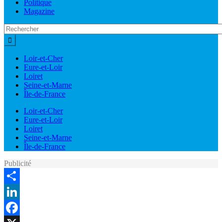
Politique
Magazine
Loir-et-Cher
Eure-et-Loir
Loiret
Seine-et-Marne
Île-de-France
Loir-et-Cher
Eure-et-Loir
Loiret
Seine-et-Marne
Île-de-France
Publicité
Share
LinkedIn