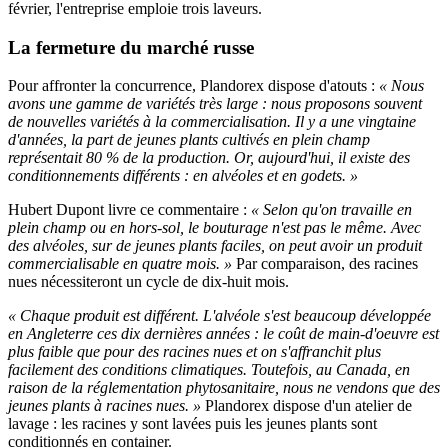
février, l'entreprise emploie trois laveurs.
La fermeture du marché russe
Pour affronter la concurrence, Plandorex dispose d'atouts :
« Nous
avons une gamme de variétés très large : nous proposons souvent
de nouvelles variétés à la commercialisation. Il y a une vingtaine
d'années, la part de jeunes plants cultivés en plein champ
représentait 80 % de la production. Or, aujourd'hui, il existe des
conditionnements différents : en alvéoles et en godets. »
Hubert Dupont livre ce commentaire :
« Selon qu'on travaille en
plein champ ou en hors-sol, le bouturage n'est pas le même. Avec
des alvéoles, sur de jeunes plants faciles, on peut avoir un produit
commercialisable en quatre mois. »
Par comparaison, des racines
nues nécessiteront un cycle de dix-huit mois.
« Chaque produit est différent. L'alvéole s'est beaucoup développée
en Angleterre ces dix dernières années : le coût de main-d'oeuvre est
plus faible que pour des racines nues et on s'affranchit plus
facilement des conditions climatiques. Toutefois, au Canada, en
raison de la réglementation phytosanitaire, nous ne vendons que des
jeunes plants à racines nues. »
Plandorex dispose d'un atelier de
lavage : les racines y sont lavées puis les jeunes plants sont
conditionnés en container.