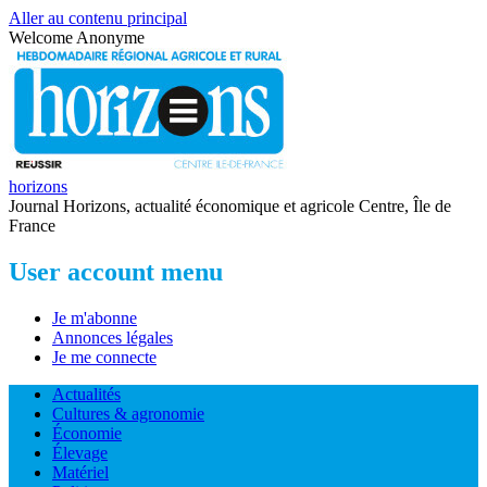
Aller au contenu principal
Welcome
Anonyme
horizons
Journal Horizons, actualité économique et agricole Centre, Île de
France
User account menu
Je m'abonne
Annonces légales
Je me connecte
Actualités
Cultures & agronomie
Économie
Élevage
Matériel