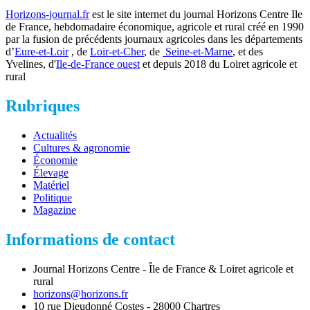
Horizons-journal.fr
est le site internet du journal Horizons Centre Ile
de France, hebdomadaire économique, agricole et rural créé en 1990
par la fusion de précédents journaux agricoles dans les départements
d’
Eure-et-Loir
, de
Loir-et-Cher
, de
Seine-et-Marne
, et des
Yvelines, d'
Ile-de-France ouest
et depuis 2018 du Loiret agricole et
rural
Rubriques
Actualités
Cultures & agronomie
Économie
Élevage
Matériel
Politique
Magazine
Informations de contact
Journal Horizons Centre - Île de France & Loiret agricole et
rural
horizons@horizons.fr
10 rue Dieudonné Costes - 28000 Chartres