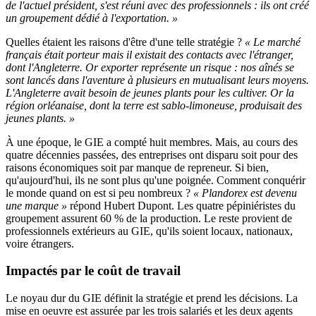
de l'actuel président, s'est réuni avec des professionnels : ils ont créé
un groupement dédié à l'exportation. »
Quelles étaient les raisons d'être d'une telle stratégie ?
« Le marché
français était porteur mais il existait des contacts avec l'étranger,
dont l'Angleterre. Or exporter représente un risque : nos aînés se
sont lancés dans l'aventure à plusieurs en mutualisant leurs moyens.
L'Angleterre avait besoin de jeunes plants pour les cultiver. Or la
région orléanaise, dont la terre est sablo-limoneuse, produisait des
jeunes plants. »
À une époque, le GIE a compté huit membres. Mais, au cours des
quatre décennies passées, des entreprises ont disparu soit pour des
raisons économiques soit par manque de repreneur. Si bien,
qu'aujourd'hui, ils ne sont plus qu'une poignée. Comment conquérir
le monde quand on est si peu nombreux ?
« Plandorex est devenu
une marque »
répond Hubert Dupont. Les quatre pépiniéristes du
groupement assurent 60 % de la production. Le reste provient de
professionnels extérieurs au GIE, qu'ils soient locaux, nationaux,
voire étrangers.
Impactés par le coût de travail
Le noyau dur du GIE définit la stratégie et prend les décisions. La
mise en oeuvre est assurée par les trois salariés et les deux agents