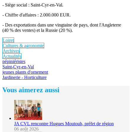
- Siège social : Saint-Cyr-en-Val.
- Chiffre d'affaires : 2.000.000 EUR.
- Des exportations dans une vingtaine de pays, dont l'Angleterre
(40 % des ventes) et la Russie (20 %).
Loiret
Cultures & agronomie
Archives
Actualités
pépiniéristes
Saint-Cyr-en-Val
jeunes plants d'ornement
Jardinerie - Horticulture
Vous aimerez aussi
JA CVL rencontre Hugues Moutouh, préfet de région
06 août 2026