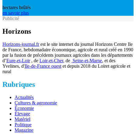
hectares brûlés
en savoir plus
Publicité
Horizons
Horizons-journal.fr
est le site internet du journal Horizons Centre Ile
de France, hebdomadaire économique, agricole et rural créé en 1990
par la fusion de précédents journaux agricoles dans les départements
d’
Eure-et-Loir
, de
Loir-et-Cher
, de
Seine-et-Marne
, et des
Yvelines, d'
Ile-de-France ouest
et depuis 2018 du Loiret agricole et
rural
Rubriques
Actualités
Cultures & agronomie
Économie
Élevage
Matériel
Politique
Magazine