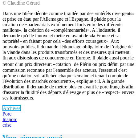
© Claudine Gérard
Dans une filière décrite comme tiraillée par des «intérêts divergents»
et prise en étau par l'Allemagne et l'Espagne, il plaide pour la
création de «partenariats extrêmement forts entre les différents
maillons», la création de «complémentarités». A l'industrie, il
demande qu'elle innove et mette en avant de «la France et sa
notoriété» en faisant pour cela «des efforts courageux». Aux
pouvoirs publics, il demande l'étiquetage obligatoire de l’origine de
la viande dans les produits transformés et des mesures qui mettent
fin aux distorsions de concurrence en Europe. Il plaide aussi pour le
retour d'un prix directeur: «cotation de Plérin ou prix défini par une
commission reconnue par l'ensemble des acteurs, l'essentiel c'est
qu’une cotation soit affichée chaque semaine et tenant compte de
l'évolution des marchés concurrents», explique-t-il. A la grande
distribution, il demande de mettre plus en avant le porc français afin
d'assurer la fluidité des départs d'élevage et plus de «respect» envers
ses fournisseurs.
Archives
Porc
Inaporc
crise
Vous aimerez aussi