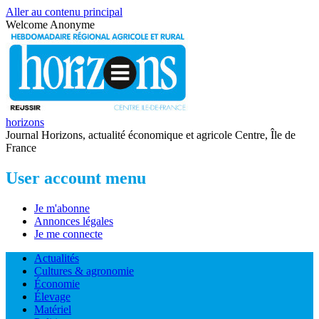
Aller au contenu principal
Welcome
Anonyme
horizons
Journal Horizons, actualité économique et agricole Centre, Île de
France
User account menu
Je m'abonne
Annonces légales
Je me connecte
Actualités
Cultures & agronomie
Économie
Élevage
Matériel