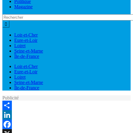
Politique
Magazine
Loir-et-Cher
Eure-et-Loir
Loiret
Seine-et-Marne
Île-de-France
Loir-et-Cher
Eure-et-Loir
Loiret
Seine-et-Marne
Île-de-France
Publicité
Share
LinkedIn