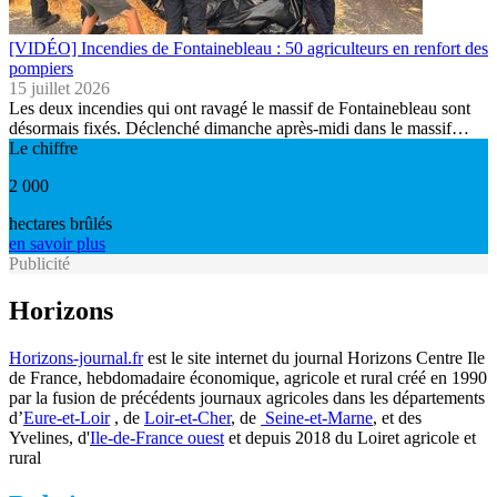
[VIDÉO] Incendies de Fontainebleau : 50 agriculteurs en renfort des
pompiers
15 juillet 2026
Les deux incendies qui ont ravagé le massif de Fontainebleau sont
désormais fixés. Déclenché dimanche après-midi dans le massif…
Le chiffre
2 000
hectares brûlés
en savoir plus
Publicité
Horizons
Horizons-journal.fr
est le site internet du journal Horizons Centre Ile
de France, hebdomadaire économique, agricole et rural créé en 1990
par la fusion de précédents journaux agricoles dans les départements
d’
Eure-et-Loir
, de
Loir-et-Cher
, de
Seine-et-Marne
, et des
Yvelines, d'
Ile-de-France ouest
et depuis 2018 du Loiret agricole et
rural