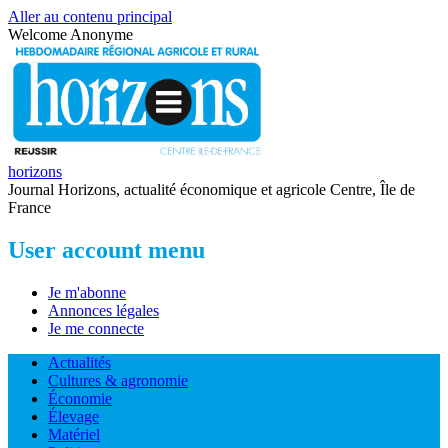
Aller au contenu principal
Welcome
Anonyme
horizons
Journal Horizons, actualité économique et agricole Centre, Île de
France
User account menu
Je m'abonne
Annonces légales
Je me connecte
Actualités
Cultures & agronomie
Économie
Élevage
Matériel