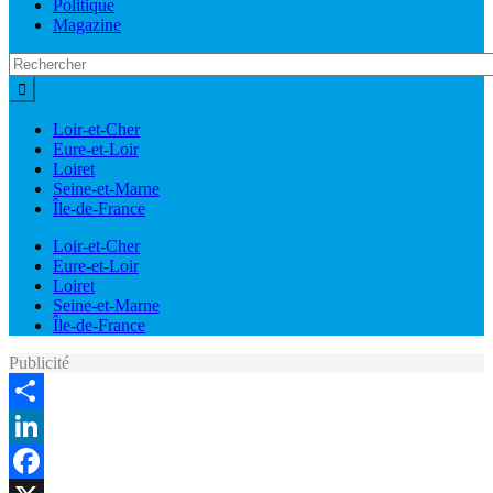
Politique
Magazine
Loir-et-Cher
Eure-et-Loir
Loiret
Seine-et-Marne
Île-de-France
Loir-et-Cher
Eure-et-Loir
Loiret
Seine-et-Marne
Île-de-France
Publicité
Share
LinkedIn