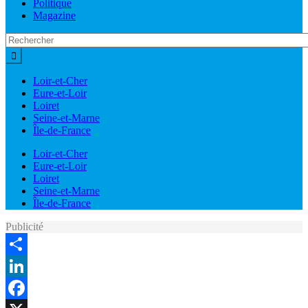
Politique
Magazine
Loir-et-Cher
Eure-et-Loir
Loiret
Seine-et-Marne
Île-de-France
Loir-et-Cher
Eure-et-Loir
Loiret
Seine-et-Marne
Île-de-France
Publicité
Share
LinkedIn