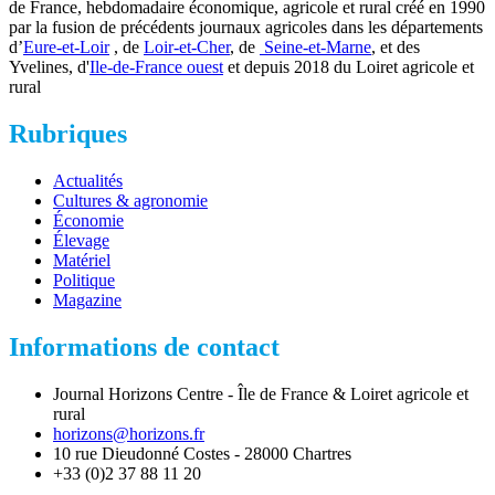
de France, hebdomadaire économique, agricole et rural créé en 1990
par la fusion de précédents journaux agricoles dans les départements
d’
Eure-et-Loir
, de
Loir-et-Cher
, de
Seine-et-Marne
, et des
Yvelines, d'
Ile-de-France ouest
et depuis 2018 du Loiret agricole et
rural
Rubriques
Actualités
Cultures & agronomie
Économie
Élevage
Matériel
Politique
Magazine
Informations de contact
Journal Horizons Centre - Île de France & Loiret agricole et
rural
horizons@horizons.fr
10 rue Dieudonné Costes - 28000 Chartres
+33 (0)2 37 88 11 20