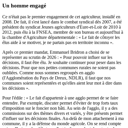
Un homme engagé
Ce n'était pas le premier engagement de cet agriculteur, installé en
2008. De fait, il s'est lancé dans le combat syndical dès 2007, a été
président du syndicat Jeunes agriculteurs d'Eure-et-Loir de 2010 à
2012, puis élu à la FNSEA, membre de son bureau et aujourd'hui à
la chambre d'Agriculture départementale : « Le fait de côtoyer les
élus aide à se motiver, je ne partais pas en territoire inconnu ».
Après ce premier mandat, Emmanuel Bridron a choisi de se
représenter au scrutin de 2026 : « Pour pouvoir influer sur les
décisions, il faut être élu. Je souhaite continuer pour peser dans les
décisions. Pour que nos petites communes rurales ne soient pas
oubliées. Comme nous sommes regroupés en agglo
(l'Agglomération du Pays de Dreux, NDLR), il faut que nos
communes soient représentées et qu'elles aient leur mot à dire dans
les décisions ».
Pour l'édile : « Le fait d'appartenir à une agglo permet de se faire
entendre. Par exemple, discuter permet d'éviter de trop forts taux
d'imposition sur le foncier non bâti. Au sein de l'agglo, il y a des
commissions sur des thèmes divers et variés, y être présents permet
d'influer sur les décisions finales. Au-delà de mon attachement à ma
commune, il y a la défense du monde agricole. On se rend compte