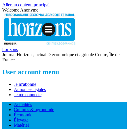
Aller au contenu principal
Welcome
Anonyme
horizons
Journal Horizons, actualité économique et agricole Centre, Île de
France
User account menu
Je m'abonne
Annonces légales
Je me connecte
Actualités
Cultures & agronomie
Économie
Élevage
Matériel