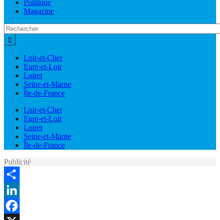
Politique
Magazine
Loir-et-Cher
Eure-et-Loir
Loiret
Seine-et-Marne
Île-de-France
Loir-et-Cher
Eure-et-Loir
Loiret
Seine-et-Marne
Île-de-France
Publicité
Share
LinkedIn