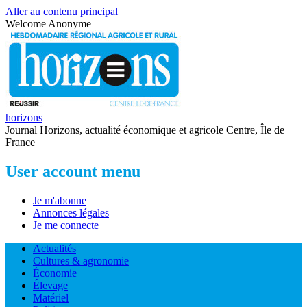
Aller au contenu principal
Welcome
Anonyme
horizons
Journal Horizons, actualité économique et agricole Centre, Île de
France
User account menu
Je m'abonne
Annonces légales
Je me connecte
Actualités
Cultures & agronomie
Économie
Élevage
Matériel