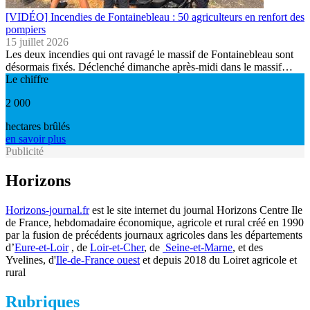
[VIDÉO] Incendies de Fontainebleau : 50 agriculteurs en renfort des
pompiers
15 juillet 2026
Les deux incendies qui ont ravagé le massif de Fontainebleau sont
désormais fixés. Déclenché dimanche après-midi dans le massif…
Le chiffre
2 000
hectares brûlés
en savoir plus
Publicité
Horizons
Horizons-journal.fr
est le site internet du journal Horizons Centre Ile
de France, hebdomadaire économique, agricole et rural créé en 1990
par la fusion de précédents journaux agricoles dans les départements
d’
Eure-et-Loir
, de
Loir-et-Cher
, de
Seine-et-Marne
, et des
Yvelines, d'
Ile-de-France ouest
et depuis 2018 du Loiret agricole et
rural
Rubriques