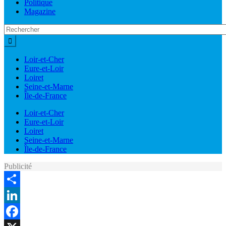
Politique
Magazine
Loir-et-Cher
Eure-et-Loir
Loiret
Seine-et-Marne
Île-de-France
Loir-et-Cher
Eure-et-Loir
Loiret
Seine-et-Marne
Île-de-France
Publicité
Share
LinkedIn