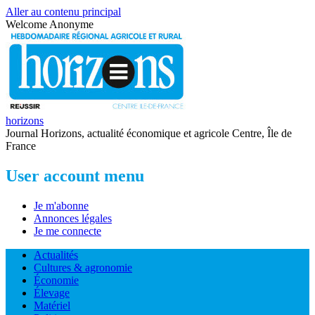
Aller au contenu principal
Welcome
Anonyme
horizons
Journal Horizons, actualité économique et agricole Centre, Île de
France
User account menu
Je m'abonne
Annonces légales
Je me connecte
Actualités
Cultures & agronomie
Économie
Élevage
Matériel