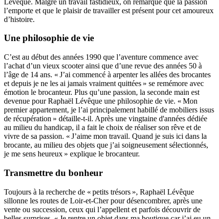
Lévêque. Malgré un travail fastidieux, on remarque que la passion
l’emporte et que le plaisir de travailler est présent pour cet amoureux
d’histoire.
Une philosophie de vie
C’est au début des années 1990 que l’aventure commence avec
l’achat d’un vieux scooter ainsi que d’une revue des années 50 à
l’âge de 14 ans. « J’ai commencé à arpenter les allées des brocantes
et depuis je ne les ai jamais vraiment quittées » se remémore avec
émotion le brocanteur. Plus qu’une passion, la seconde main est
devenue pour Raphaël Lévêque une philosophie de vie. « Mon
premier appartement, je l’ai principalement habillé de mobiliers issus
de récupération » détaille-t-il. Après une vingtaine d'années dédiée
au milieu du handicap, il a fait le choix de réaliser son rêve et de
vivre de sa passion. « J’aime mon travail. Quand je suis ici dans la
brocante, au milieu des objets que j’ai soigneusement sélectionnés,
je me sens heureux » explique le brocanteur.
Transmettre du bonheur
Toujours à la recherche de « petits trésors », Raphaël Lévêque
sillonne les routes de Loir-et-Cher pour désencombrer, après une
vente ou succession, ceux qui l’appellent et parfois découvrir de
belles surprises. « Je rentre un objet dans ma boutique car j’ai eu un