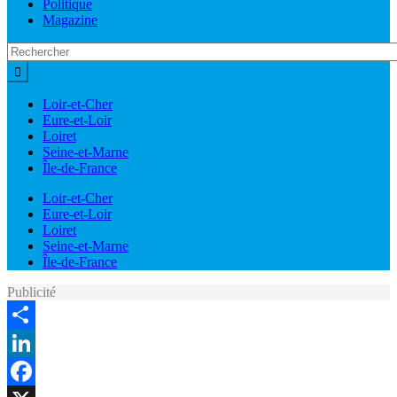
Politique
Magazine
Loir-et-Cher
Eure-et-Loir
Loiret
Seine-et-Marne
Île-de-France
Loir-et-Cher
Eure-et-Loir
Loiret
Seine-et-Marne
Île-de-France
Publicité
Share
LinkedIn