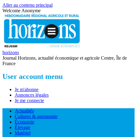
Aller au contenu principal
Welcome
Anonyme
horizons
Journal Horizons, actualité économique et agricole Centre, Île de
France
User account menu
Je m'abonne
Annonces légales
Je me connecte
Actualités
Cultures & agronomie
Économie
Élevage
Matériel