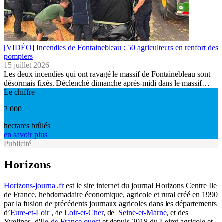
[VIDÉO] Incendies de Fontainebleau : 50 agriculteurs en renfort des
pompiers
15 juillet 2026
Les deux incendies qui ont ravagé le massif de Fontainebleau sont
désormais fixés. Déclenché dimanche après-midi dans le massif…
Le chiffre
2 000
hectares brûlés
en savoir plus
Publicité
Horizons
Horizons-journal.fr
est le site internet du journal Horizons Centre Ile
de France, hebdomadaire économique, agricole et rural créé en 1990
par la fusion de précédents journaux agricoles dans les départements
d’
Eure-et-Loir
, de
Loir-et-Cher
, de
Seine-et-Marne
, et des
Yvelines, d'
Ile-de-France ouest
et depuis 2018 du Loiret agricole et