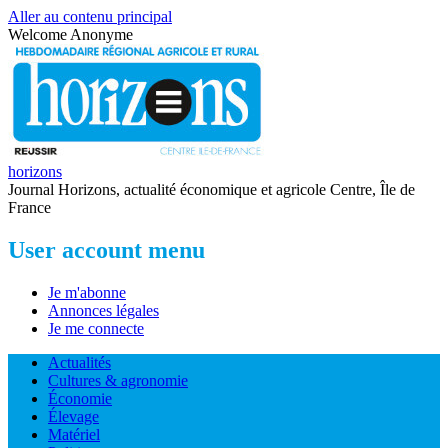
Aller au contenu principal
Welcome
Anonyme
horizons
Journal Horizons, actualité économique et agricole Centre, Île de
France
User account menu
Je m'abonne
Annonces légales
Je me connecte
Actualités
Cultures & agronomie
Économie
Élevage
Matériel