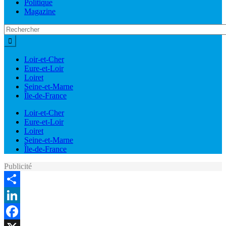
Politique
Magazine
Loir-et-Cher
Eure-et-Loir
Loiret
Seine-et-Marne
Île-de-France
Loir-et-Cher
Eure-et-Loir
Loiret
Seine-et-Marne
Île-de-France
Publicité
Share
LinkedIn