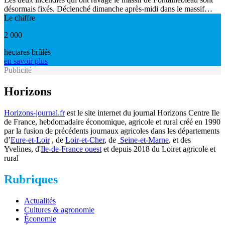
désormais fixés. Déclenché dimanche après-midi dans le massif…
Le chiffre
2 000
hectares brûlés
en savoir plus
Publicité
Horizons
Horizons-journal.fr
est le site internet du journal Horizons Centre Ile
de France, hebdomadaire économique, agricole et rural créé en 1990
par la fusion de précédents journaux agricoles dans les départements
d’
Eure-et-Loir
, de
Loir-et-Cher
, de
Seine-et-Marne
, et des
Yvelines, d'
Ile-de-France ouest
et depuis 2018 du Loiret agricole et
rural
Rubriques
Actualités
Cultures & agronomie
Économie