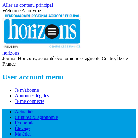
Aller au contenu principal
Welcome
Anonyme
horizons
Journal Horizons, actualité économique et agricole Centre, Île de
France
User account menu
Je m'abonne
Annonces légales
Je me connecte
Actualités
Cultures & agronomie
Économie
Élevage
Matériel