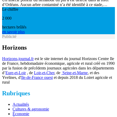
d’Orléans. Aucun arbre contaminé n’a été identifié à ce stade,…
Le chiffre
2 000
hectares brûlés
en savoir plus
Publicité
Horizons
Horizons-journal.fr
est le site internet du journal Horizons Centre Ile
de France, hebdomadaire économique, agricole et rural créé en 1990
par la fusion de précédents journaux agricoles dans les départements
d’
Eure-et-Loir
, de
Loir-et-Cher
, de
Seine-et-Marne
, et des
Yvelines, d'
Ile-de-France ouest
et depuis 2018 du Loiret agricole et
rural
Rubriques
Actualités
Cultures & agronomie
Économie