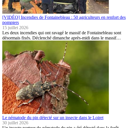
[VIDÉO] Incendies de Fontainebleau : 50 agriculteurs en renfort des
pompiers
15 juillet 2026
Les deux incendies qui ont ravagé le massif de Fontainebleau sont
désormais fixés. Déclenché dimanche après-midi dans le massif…
Le nématode du pin détecté sur un insecte dans le Loiret
30 juillet 2026
Un insecte porteur du nématode du pin a été détecté dans la forêt