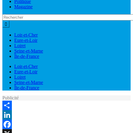
Politique
Magazine
Loir-et-Cher
Eure-et-Loir
Loiret
Seine-et-Marne
Île-de-France
Loir-et-Cher
Eure-et-Loir
Loiret
Seine-et-Marne
Île-de-France
Publicité
Share
LinkedIn