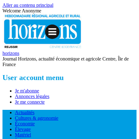
Aller au contenu principal
Welcome
Anonyme
horizons
Journal Horizons, actualité économique et agricole Centre, Île de
France
User account menu
Je m'abonne
Annonces légales
Je me connecte
Actualités
Cultures & agronomie
Économie
Élevage
Matériel