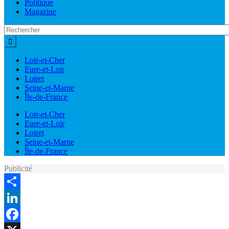
Politique
Magazine
Loir-et-Cher
Eure-et-Loir
Loiret
Seine-et-Marne
Île-de-France
Loir-et-Cher
Eure-et-Loir
Loiret
Seine-et-Marne
Île-de-France
Publicité
Share
LinkedIn