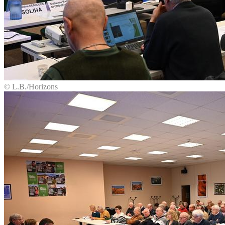
© L.B./Horizons