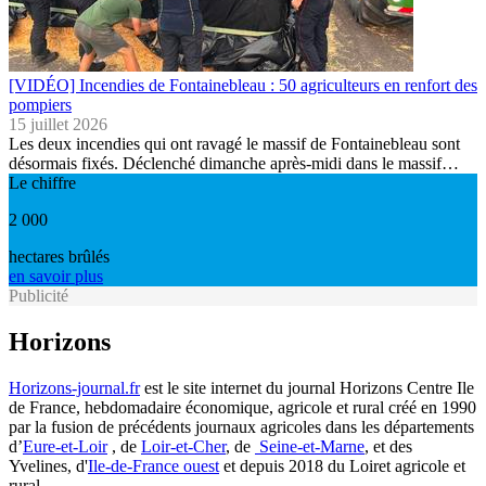
[VIDÉO] Incendies de Fontainebleau : 50 agriculteurs en renfort des
pompiers
15 juillet 2026
Les deux incendies qui ont ravagé le massif de Fontainebleau sont
désormais fixés. Déclenché dimanche après-midi dans le massif…
Le chiffre
2 000
hectares brûlés
en savoir plus
Publicité
Horizons
Horizons-journal.fr
est le site internet du journal Horizons Centre Ile
de France, hebdomadaire économique, agricole et rural créé en 1990
par la fusion de précédents journaux agricoles dans les départements
d’
Eure-et-Loir
, de
Loir-et-Cher
, de
Seine-et-Marne
, et des
Yvelines, d'
Ile-de-France ouest
et depuis 2018 du Loiret agricole et
rural