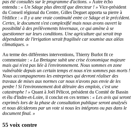
pas été consultés sur le programme d'actions. »
Autre écho
entendu :
« Un Sdage plus directif que directeur ! »
Vice-président
du Conseil régional du Centre, Gilles Deguet apporta sa pierre à
l'édifice :
« Il y a une vraie continuité entre ce Sdage et le précédent.
Certes, le document s'est complexifié mais nous avons ouvert la
possibilité à des prélèvements hivernaux, ce qui amène à se
questionner sur leurs conditions. Une agriculture qui serait trop
dépendante de l'irrigation serait fragilisée car soumise aux aléas
climatiques. »
Au terme des différentes interventions, Thierry Burlot fit ce
commentaire :
« La Bretagne subit une crise économique majeure
mais qui n'est pas liée à l'environnement. Nous sommes en zone
vulnérable depuis un certain temps et nous n'en sommes pas morts !
Nous accompagnerons les entreprises qui devront réaliser des
travaux de mises aux normes car nous n'avons pas envie de les
perdre ! Si l'environnement doit détruire des emplois, c'est une
catastrophe ! »
Quant à Joël Pélicot, président du Comité de Bassin
et élu d'Indre-et-Loire, il conclut en ces termes :
« Les avis qui seront
exprimés lors de la phase de consultation publique seront analysés
et nous déciderons par un vote si nous les intégrons ou pas dans le
document final. »
55 voix contre