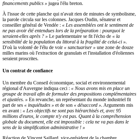
financements publics »
jugea l'élu breton.
À l'issue de cette planche qui n'avait rien de minutes de symbolisme,
la parole circula sur les colonnes. Jacques Oudin, sénateur et
conseiller général de Vendée :
« Les assemblées ont le sentiment de
ne pas avoir été entendues lors de la préparation : pourquoi le
seraient-elles après ? »
Le parlementaire se fit l'écho de
« la
sensibilité de la population du littoral à la fragilité de celui-ci ».
D'où la volonté de l'élu de voir
« sanctuariser »
une zone de douze
milles marins où l'extraction de granulats et l'installation d'éoliennes
seraient proscrites.
Un contrat de confiance
Un membre du Conseil économique, social et environnemental
régional d'Auvergne indiqua ceci :
« Nous avons mis en place un
groupe de travail afin de formuler des propositions complémentaires
et ajustées. »
En revanche, un représentant du monde industriel fit
part de ses
« inquiétudes »
et de son
« désaccord ».
Arguments mis
en avant :
« Les objectifs ne sont pas hiérarchisés et, avec 95
millions d'euros, le compte n'y est pas. Quant à la compréhension
globale du document, elle est impossible : cela ne va pas dans le
sens de la simplification administrative ! »
Réaction de Vincent Saillard, vice-président de la chambre