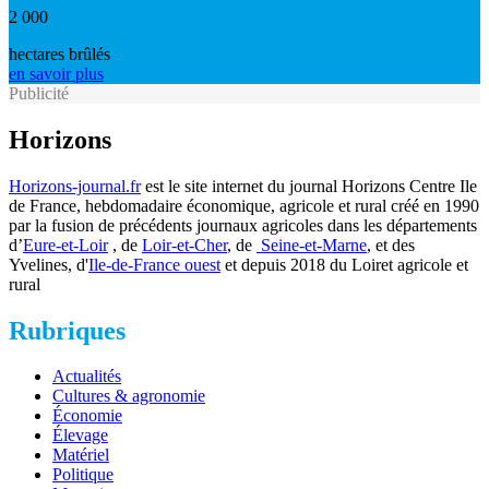
2 000
hectares brûlés
en savoir plus
Publicité
Horizons
Horizons-journal.fr
est le site internet du journal Horizons Centre Ile
de France, hebdomadaire économique, agricole et rural créé en 1990
par la fusion de précédents journaux agricoles dans les départements
d’
Eure-et-Loir
, de
Loir-et-Cher
, de
Seine-et-Marne
, et des
Yvelines, d'
Ile-de-France ouest
et depuis 2018 du Loiret agricole et
rural
Rubriques
Actualités
Cultures & agronomie
Économie
Élevage
Matériel
Politique