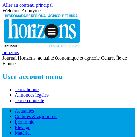
Aller au contenu principal
Welcome
Anonyme
horizons
Journal Horizons, actualité économique et agricole Centre, Île de
France
User account menu
Je m'abonne
Annonces légales
Je me connecte
Actualités
Cultures & agronomie
Économie
Élevage
Matériel