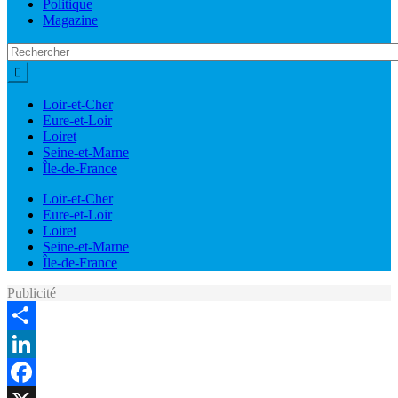
Politique
Magazine
Loir-et-Cher
Eure-et-Loir
Loiret
Seine-et-Marne
Île-de-France
Loir-et-Cher
Eure-et-Loir
Loiret
Seine-et-Marne
Île-de-France
Publicité
Share
LinkedIn