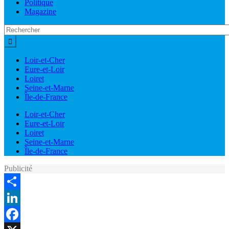
Politique
Magazine
Loir-et-Cher
Eure-et-Loir
Loiret
Seine-et-Marne
Île-de-France
Loir-et-Cher
Eure-et-Loir
Loiret
Seine-et-Marne
Île-de-France
Publicité
Share
LinkedIn