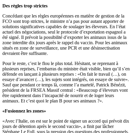
Des règles trop strictes
Concédant que les règles européennes en matière de gestion de la
FCO sont trop strictes, le ministre n’a pas pour autant apporter de
solutions significatives capables de soulager les éleveurs. En l’état
actuel des négociations, seul le protocole d’exportation espagnol a
été signé. Il prévoit la possibilité d’exporter les animaux issus de la
zone interdite dix jours après le rappel du vaccin. Pour les animaux
situés en zone de surveillance, une PCR et une désinsectisation
devraient être suffisante.
Pour le reste, c’est le flou le plus total. Hésitant, se reprenant à
plusieurs reprises, l’embarras du ministre était visible, bien qu’il s’en
défende en lançant à plusieurs reprises : «On fait le travail (…), on
essaye d’avancer (…), les sujets sont intégrés, on essaye de suivre».
Sauf que pendant ce temps là, comme l’a martelé, Patrick Bénézit,
président de la FRSEA Massif central : «Beaucoup d’éleveurs vont
être rapidement dans l’incapacité de nourrir et de loger leurs
animaux. Et c’est quoi le plan B pour ses animaux ?».
«Fusionnez les zones»
«Avec l’Italie, on est sur le point de signer un accord qui prévoit dix
jours de détention après le second vaccin», a finit par lâcher
Stéphane Le Foll, sous la pression des questions des professionnels.