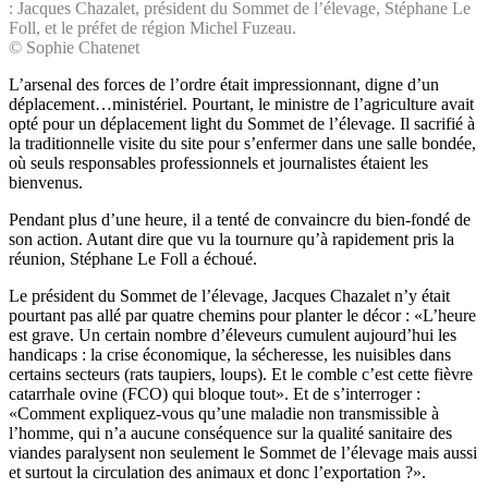
: Jacques Chazalet, président du Sommet de l’élevage, Stéphane Le
Foll, et le préfet de région Michel Fuzeau.
© Sophie Chatenet
L’arsenal des forces de l’ordre était impressionnant, digne d’un
déplacement…ministériel. Pourtant, le ministre de l’agriculture avait
opté pour un déplacement light du Sommet de l’élevage. Il sacrifié à
la traditionnelle visite du site pour s’enfermer dans une salle bondée,
où seuls responsables professionnels et journalistes étaient les
bienvenus.
Pendant plus d’une heure, il a tenté de convaincre du bien-fondé de
son action. Autant dire que vu la tournure qu’à rapidement pris la
réunion, Stéphane Le Foll a échoué.
Le président du Sommet de l’élevage, Jacques Chazalet n’y était
pourtant pas allé par quatre chemins pour planter le décor : «L’heure
est grave. Un certain nombre d’éleveurs cumulent aujourd’hui les
handicaps : la crise économique, la sécheresse, les nuisibles dans
certains secteurs (rats taupiers, loups). Et le comble c’est cette fièvre
catarrhale ovine (FCO) qui bloque tout». Et de s’interroger :
«Comment expliquez-vous qu’une maladie non transmissible à
l’homme, qui n’a aucune conséquence sur la qualité sanitaire des
viandes paralysent non seulement le Sommet de l’élevage mais aussi
et surtout la circulation des animaux et donc l’exportation ?».