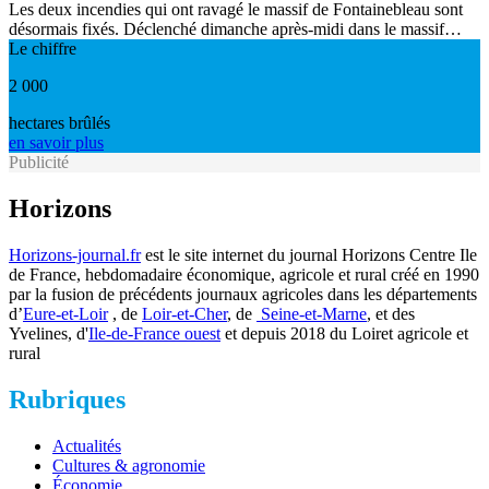
Les deux incendies qui ont ravagé le massif de Fontainebleau sont
désormais fixés. Déclenché dimanche après-midi dans le massif…
Le chiffre
2 000
hectares brûlés
en savoir plus
Publicité
Horizons
Horizons-journal.fr
est le site internet du journal Horizons Centre Ile
de France, hebdomadaire économique, agricole et rural créé en 1990
par la fusion de précédents journaux agricoles dans les départements
d’
Eure-et-Loir
, de
Loir-et-Cher
, de
Seine-et-Marne
, et des
Yvelines, d'
Ile-de-France ouest
et depuis 2018 du Loiret agricole et
rural
Rubriques
Actualités
Cultures & agronomie
Économie