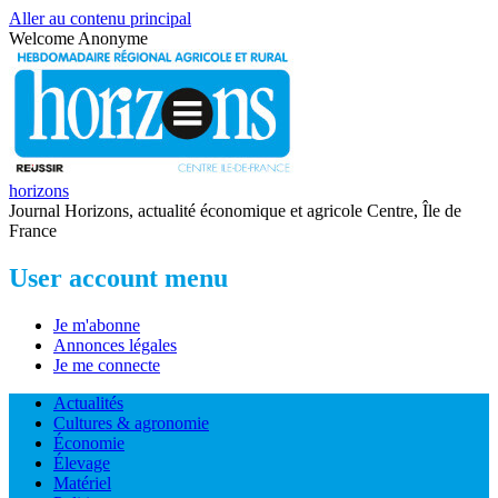
Aller au contenu principal
Welcome
Anonyme
horizons
Journal Horizons, actualité économique et agricole Centre, Île de
France
User account menu
Je m'abonne
Annonces légales
Je me connecte
Actualités
Cultures & agronomie
Économie
Élevage
Matériel