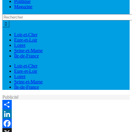
Politique
Magazine
Loir-et-Cher
Eure-et-Loir
Loiret
Seine-et-Marne
Île-de-France
Loir-et-Cher
Eure-et-Loir
Loiret
Seine-et-Marne
Île-de-France
Publicité
Share
LinkedIn