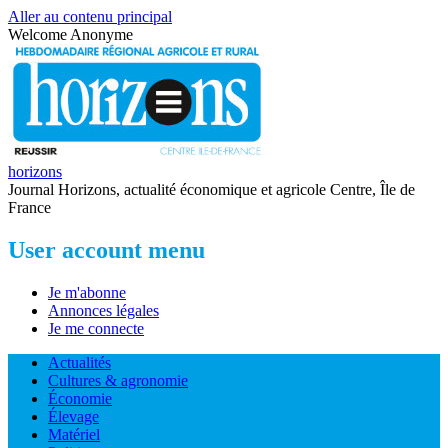
Aller au contenu principal
Welcome
Anonyme
horizons
Journal Horizons, actualité économique et agricole Centre, Île de
France
User account menu
Je m'abonne
Annonces légales
Je me connecte
Actualités
Cultures & agronomie
Économie
Élevage
Matériel