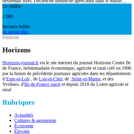
désormais fixés. Déclenché dimanche après-midi dans le massif…
Le chiffre
2 000
hectares brûlés
en savoir plus
Publicité
Horizons
Horizons-journal.fr
est le site internet du journal Horizons Centre Ile
de France, hebdomadaire économique, agricole et rural créé en 1990
par la fusion de précédents journaux agricoles dans les départements
d’
Eure-et-Loir
, de
Loir-et-Cher
, de
Seine-et-Marne
, et des
Yvelines, d'
Ile-de-France ouest
et depuis 2018 du Loiret agricole et
rural
Rubriques
Actualités
Cultures & agronomie
Économie
Élevage