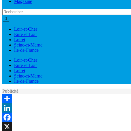
Magazine
Loir-et-Cher
Eure-et-Loir
Loiret
Seine-et-Marne
Île-de-France
Loir-et-Cher
Eure-et-Loir
Loiret
Seine-et-Marne
Île-de-France
Publicité
Share
LinkedIn
Facebook