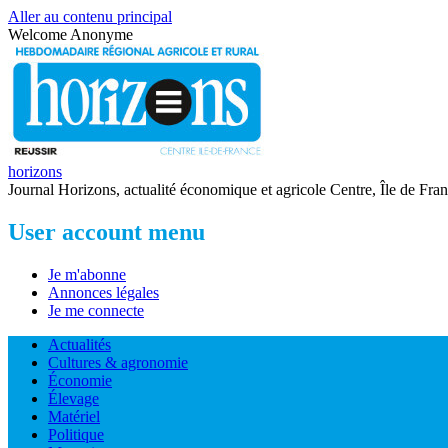
Aller au contenu principal
Welcome
Anonyme
horizons
Journal Horizons, actualité économique et agricole Centre, Île de Fra
User account menu
Je m'abonne
Annonces légales
Je me connecte
Actualités
Cultures & agronomie
Économie
Élevage
Matériel
Politique