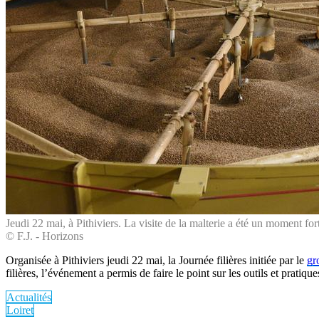
Jeudi 22 mai, à Pithiviers. La visite de la malterie a été un moment fort
© F.J. - Horizons
Organisée à Pithiviers jeudi 22 mai, la Journée filières initiée par le
gr
filières, l’événement a permis de faire le point sur les outils et pra
Actualités
Loiret