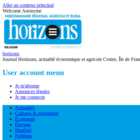
Aller au contenu principal
Welcome
Anonyme
horizons
Journal Horizons, actualité économique et agricole Centre, Île de Fra
User account menu
Je m'abonne
Annonces légales
Je me connecte
Actualités
Cultures & agronomie
Économie
Élevage
Matériel
Politique