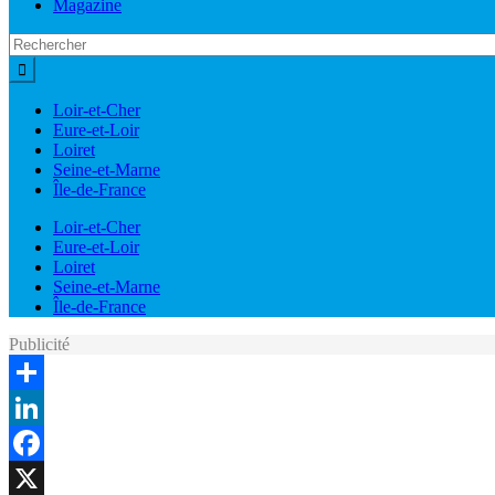
Magazine
Loir-et-Cher
Eure-et-Loir
Loiret
Seine-et-Marne
Île-de-France
Loir-et-Cher
Eure-et-Loir
Loiret
Seine-et-Marne
Île-de-France
Publicité
Share
LinkedIn
Facebook