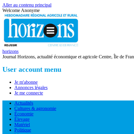
Aller au contenu principal
Welcome
Anonyme
horizons
Journal Horizons, actualité économique et agricole Centre, Île de Fra
User account menu
Je m'abonne
Annonces légales
Je me connecte
Actualités
Cultures & agronomie
Économie
Élevage
Matériel
Politique