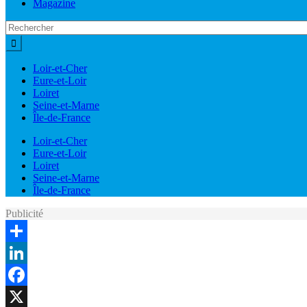
Magazine
Loir-et-Cher
Eure-et-Loir
Loiret
Seine-et-Marne
Île-de-France
Loir-et-Cher
Eure-et-Loir
Loiret
Seine-et-Marne
Île-de-France
Publicité
Share
LinkedIn
Facebook