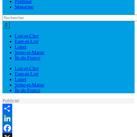
Politique
Magazine
Loir-et-Cher
Eure-et-Loir
Loiret
Seine-et-Marne
Île-de-France
Loir-et-Cher
Eure-et-Loir
Loiret
Seine-et-Marne
Île-de-France
Publicité
Share
LinkedIn