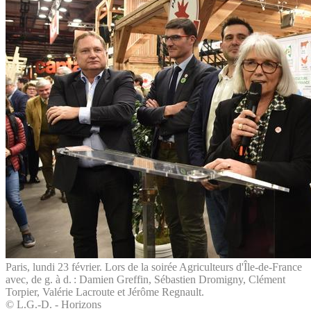
Paris, lundi 23 février. Lors de la soirée Agriculteurs d'Île-de-France
avec, de g. à d. : Damien Greffin, Sébastien Dromigny, Clément
Torpier, Valérie Lacroute et Jérôme Regnault.
© L.G.-D. - Horizons