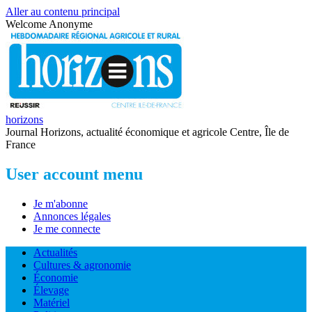
Aller au contenu principal
Welcome
Anonyme
horizons
Journal Horizons, actualité économique et agricole Centre, Île de
France
User account menu
Je m'abonne
Annonces légales
Je me connecte
Actualités
Cultures & agronomie
Économie
Élevage
Matériel