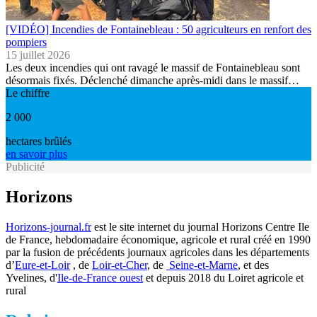
[VIDÉO] Incendies de Fontainebleau : 50 agriculteurs en renfort des
pompiers
15 juillet 2026
Les deux incendies qui ont ravagé le massif de Fontainebleau sont
désormais fixés. Déclenché dimanche après-midi dans le massif…
Le chiffre
2 000
hectares brûlés
en savoir plus
Publicité
Horizons
Horizons-journal.fr
est le site internet du journal Horizons Centre Ile
de France, hebdomadaire économique, agricole et rural créé en 1990
par la fusion de précédents journaux agricoles dans les départements
d’
Eure-et-Loir
, de
Loir-et-Cher
, de
Seine-et-Marne
, et des
Yvelines, d'
Ile-de-France ouest
et depuis 2018 du Loiret agricole et
rural