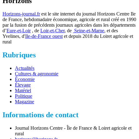
Horizons
Horizons-journal.fr
est le site internet du journal Horizons Centre Ile
de France, hebdomadaire économique, agricole et rural créé en 1990
par la fusion de précédents journaux agricoles dans les départements
d’
Eure-et-Loir
, de
Loir-et-Cher
, de
Seine-et-Marne
, et des
Yvelines, d'
Ile-de-France ouest
et depuis 2018 du Loiret agricole et
rural
Rubriques
Actualités
Cultures & agronomie
Économie
Élevage
Matériel
Politique
Magazine
Informations de contact
Journal Horizons Centre - Île de France & Loiret agricole et
rural