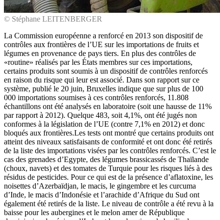
© Stéphane LEITENBERGER
La Commission européenne a renforcé en 2013 son dispositif de
contrôles aux frontières de l’UE sur les importations de fruits et
légumes en provenance de pays tiers. En plus des contrôles de
«routine» réalisés par les États membres sur ces importations,
certains produits sont soumis à un dispositif de contrôles renforcés
en raison du risque qui leur est associé. Dans son rapport sur ce
système, publié le 20 juin, Bruxelles indique que sur plus de 100
000 importations soumises à ces contrôles renforcés, 11.808
échantillons ont été analysés en laboratoire (soit une hausse de 11%
par rapport à 2012). Quelque 483, soit 4,1%, ont été jugés non
conformes à la législation de l’UE (contre 7,1% en 2012) et donc
bloqués aux frontières.Les tests ont montré que certains produits ont
atteint des niveaux satisfaisants de conformité et ont donc été retirés
de la liste des importations visées par les contrôles renforcés. C’est le
cas des grenades d’Egypte, des légumes brassicassés de Thaïlande
(choux, navets) et des tomates de Turquie pour les risques liés à des
résidus de pesticides. Pour ce qui est de la présence d’aflatoxine, les
noisettes d’Azerbaïdjan, le macis, le gingembre et les curcuma
d’Inde, le macis d’Indonésie et l’arachide d’Afrique du Sud ont
également été retirés de la liste. Le niveau de contrôle a été revu à la
baisse pour les aubergines et le melon amer de République