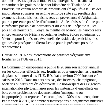
dominicaine, les épices d’Inde, et les aubergines, le basilic, la
coriandre et les graines de haricot kilomètre de Thaïlande. À
l’inverse, un certain nombre de produits ont été ajoutés à la liste des
importations soumises au régime renforcé suite aux résultats des
examens trimestriels: les raisins secs en provenance d’Afghanistan
pour la présence possible d’ochratoxine A ; les fraises de Chine pour
la présence possible de norovirus et du virus de l’hépatite A ; les
pois et les haricots du Kenya, la menthe du Maroc, les haricots secs
en provenance du Nigeria et certaines herbes, épices et légumes du
Vietnam pour la présence éventuelle de résidus de pesticides ; les
graines de pastèque de Sierra Leone pour la présence possible
d’aflatoxines.
Hausse de 18 % des interceptions de parasites végétaux aux
frontières de l’UE en 2013.
La Commission européenne a publié le 26 juin son rapport annuel
sur les contrôles effectués aux frontières pour empêcher les parasites
de plantes d’entrer dans l’UE. Résultat : environ 7000 lots ont été
saisis en 2013. Dans un tiers des cas, des insectes, champignons,
bactéries ou virus ont été découverts. Le non-respect des exigences
internationales phytosanitaires pour les matériaux d’emballage en
bois et les problèmes de documentation (manquante ou
inappropriée) ont représenté chacun plus de 30% des interceptions.
Par rapport à 2012, le nombre d’interceptions d’organismes nuisibles