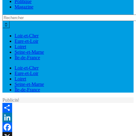
Politique
Magazine
Loir-et-Cher
Eure-et-Loir
Loiret
Seine-et-Marne
Île-de-France
Loir-et-Cher
Eure-et-Loir
Loiret
Seine-et-Marne
Île-de-France
Publicité
Share
LinkedIn