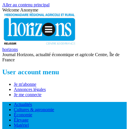
Aller au contenu principal
Welcome
Anonyme
horizons
Journal Horizons, actualité économique et agricole Centre, Île de
France
User account menu
Je m'abonne
Annonces légales
Je me connecte
Actualités
Cultures & agronomie
Économie
Élevage
Matériel