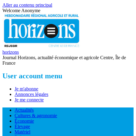
Aller au contenu principal
Welcome
Anonyme
horizons
Journal Horizons, actualité économique et agricole Centre, Île de
France
User account menu
Je m'abonne
Annonces légales
Je me connecte
Actualités
Cultures & agronomie
Économie
Élevage
Matériel