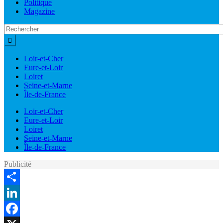
Politique
Magazine
Loir-et-Cher
Eure-et-Loir
Loiret
Seine-et-Marne
Île-de-France
Loir-et-Cher
Eure-et-Loir
Loiret
Seine-et-Marne
Île-de-France
Publicité
Share
LinkedIn