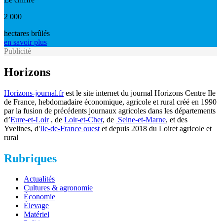
2 000
hectares brûlés
en savoir plus
Publicité
Horizons
Horizons-journal.fr
est le site internet du journal Horizons Centre Ile
de France, hebdomadaire économique, agricole et rural créé en 1990
par la fusion de précédents journaux agricoles dans les départements
d’
Eure-et-Loir
, de
Loir-et-Cher
, de
Seine-et-Marne
, et des
Yvelines, d'
Ile-de-France ouest
et depuis 2018 du Loiret agricole et
rural
Rubriques
Actualités
Cultures & agronomie
Économie
Élevage
Matériel