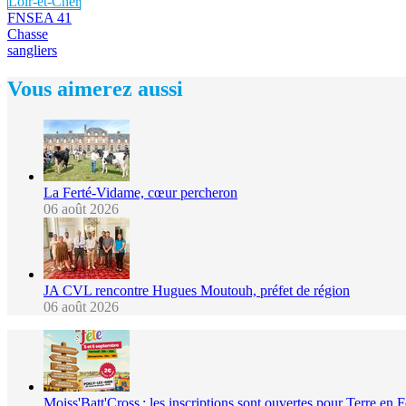
Loir-et-Cher
FNSEA 41
Chasse
sangliers
Vous aimerez aussi
La Ferté-Vidame, cœur percheron
06 août 2026
JA CVL rencontre Hugues Moutouh, préfet de région
06 août 2026
Moiss'Batt'Cross : les inscriptions sont ouvertes pour Terre en 