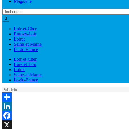
Magazine
Loir-et-Cher
Eure-et-Loir
Loiret
Seine-et-Marne
Île-de-France
Loir-et-Cher
Eure-et-Loir
Loiret
Seine-et-Marne
Île-de-France
Publicité
Share
LinkedIn
Facebook