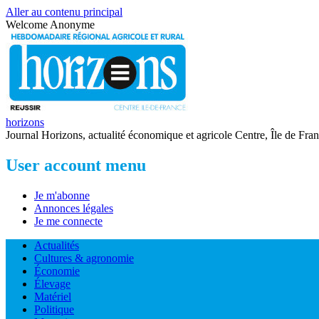
Aller au contenu principal
Welcome
Anonyme
horizons
Journal Horizons, actualité économique et agricole Centre, Île de Fra
User account menu
Je m'abonne
Annonces légales
Je me connecte
Actualités
Cultures & agronomie
Économie
Élevage
Matériel
Politique