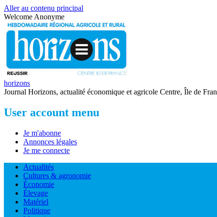
Aller au contenu principal
Welcome
Anonyme
horizons
Journal Horizons, actualité économique et agricole Centre, Île de Fra
User account menu
Je m'abonne
Annonces légales
Je me connecte
Actualités
Cultures & agronomie
Économie
Élevage
Matériel
Politique