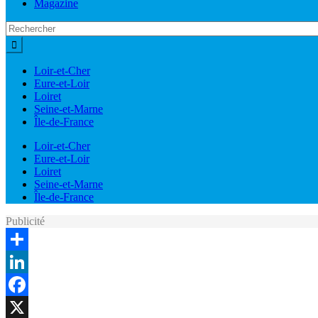
Magazine
Loir-et-Cher
Eure-et-Loir
Loiret
Seine-et-Marne
Île-de-France
Loir-et-Cher
Eure-et-Loir
Loiret
Seine-et-Marne
Île-de-France
Publicité
Share
LinkedIn
Facebook