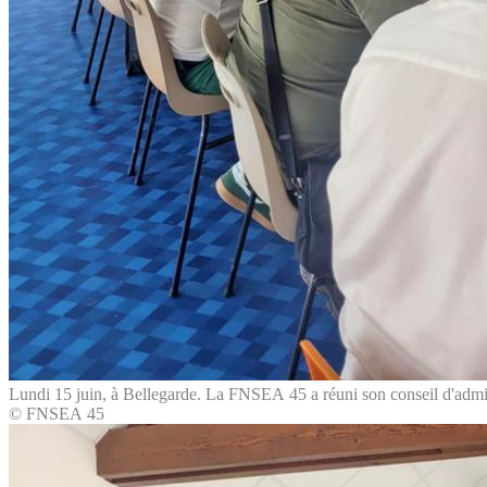
Lundi 15 juin, à Bellegarde. La FNSEA 45 a réuni son conseil d'admin
© FNSEA 45