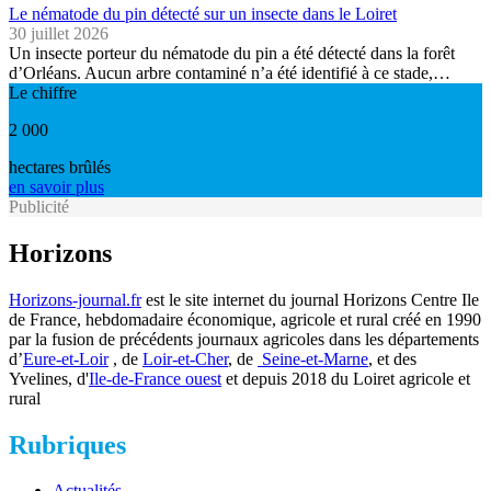
Le nématode du pin détecté sur un insecte dans le Loiret
30 juillet 2026
Un insecte porteur du nématode du pin a été détecté dans la forêt
d’Orléans. Aucun arbre contaminé n’a été identifié à ce stade,…
Le chiffre
2 000
hectares brûlés
en savoir plus
Publicité
Horizons
Horizons-journal.fr
est le site internet du journal Horizons Centre Ile
de France, hebdomadaire économique, agricole et rural créé en 1990
par la fusion de précédents journaux agricoles dans les départements
d’
Eure-et-Loir
, de
Loir-et-Cher
, de
Seine-et-Marne
, et des
Yvelines, d'
Ile-de-France ouest
et depuis 2018 du Loiret agricole et
rural
Rubriques
Actualités