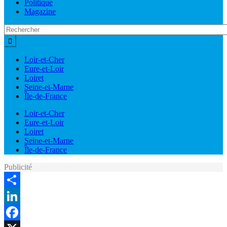
Politique
Magazine
Loir-et-Cher
Eure-et-Loir
Loiret
Seine-et-Marne
Île-de-France
Loir-et-Cher
Eure-et-Loir
Loiret
Seine-et-Marne
Île-de-France
Publicité
Share
LinkedIn