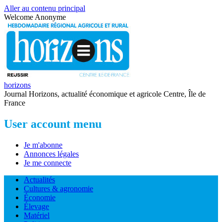
Aller au contenu principal
Welcome
Anonyme
horizons
Journal Horizons, actualité économique et agricole Centre, Île de
France
User account menu
Je m'abonne
Annonces légales
Je me connecte
Actualités
Cultures & agronomie
Économie
Élevage
Matériel