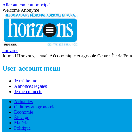
Aller au contenu principal
Welcome
Anonyme
horizons
Journal Horizons, actualité économique et agricole Centre, Île de Fra
User account menu
Je m'abonne
Annonces légales
Je me connecte
Actualités
Cultures & agronomie
Économie
Élevage
Matériel
Politique