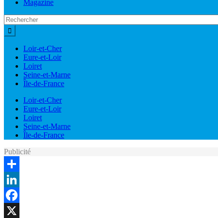
Magazine
Loir-et-Cher
Eure-et-Loir
Loiret
Seine-et-Marne
Île-de-France
Loir-et-Cher
Eure-et-Loir
Loiret
Seine-et-Marne
Île-de-France
Publicité
Share
LinkedIn
Facebook