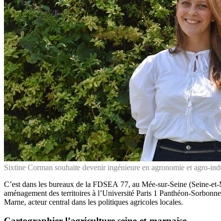
Sixtine Corman souhaite devenir ingénieure en agronomie et agro-indu
C’est dans les bureaux de la FDSEA 77, au Mée-sur-Seine (Seine-et-Ma
aménagement des territoires à l’Université Paris 1 Panthéon-Sorbonne, 
Marne, acteur central dans les politiques agricoles locales.
Cartographier l’agriculture seine-et-marnaise