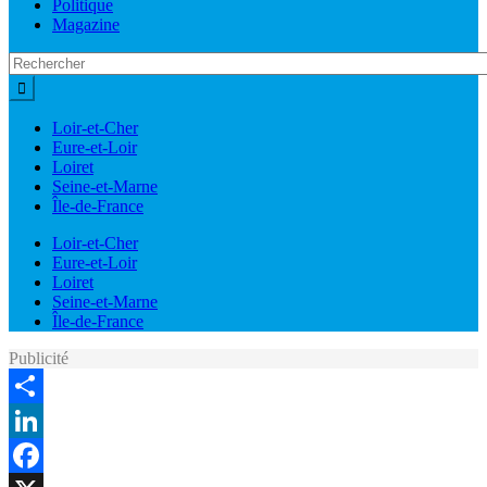
Politique
Magazine
Loir-et-Cher
Eure-et-Loir
Loiret
Seine-et-Marne
Île-de-France
Loir-et-Cher
Eure-et-Loir
Loiret
Seine-et-Marne
Île-de-France
Publicité
Share
LinkedIn