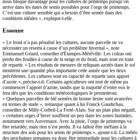
nous bloque davantage pour les cultures de printemps puisqu’on
arrive dans les dates de semis possibles pour l’orge de printemps.
C’est une culture sensible qui a besoin d’être semée dans des
conditions idéales », explique-t-elle.
Essonne
« Le froid n’a pas pénalisé les cultures, aucune parcelle ne va
nécessiter un resemi à cause d’un problème hivernal », note
Emmanuel Griard, conseiller d'Étampes-Méréville. Les colzas ont
perdu des feuilles à cause de la neige et du froid, mais sont en train
de repartir. « Les résultats de mesures de reliquats azotés dans le sol
montrent une quantité plus importante cette année que les deux
précédentes. Les cultures sont en capacité de repartir sans apport
d’azote », précise-t-il. Certains agriculteurs ont tout de même pu
commencer l’apport d’azote, tandis que la majorité d’entre eux le
fera dès que les conditions météorologiques le permettront.
« Quelques parcelles de blé semées de bonne heure sont avancées
en termes de stade », remarque quant à lui Franck Gaudichau,
conseiller de Milly-Corbeil-La Ferté-Alais. Sur un plan plus négatif,
« certaines orges d’hiver souffrent un peu dans les zones humides,
notamment vers Auvernaux. Avec la pluie, l’orge de printemps va
être retardée, mais rien n’est perdu. Il va falloir être méfiant à la
structure des sols pour les semis de printemps », ajoute-t-il. La météo
des prochaines semaines va donc être primordiale pour les cultures à