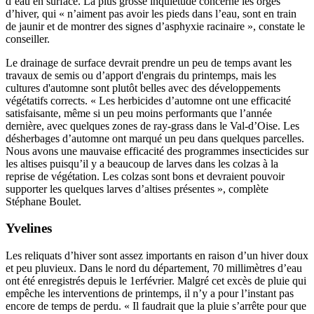
d’eau en surface. La plus grosse inquiétude concerne les orges
d’hiver, qui « n’aiment pas avoir les pieds dans l’eau, sont en train
de jaunir et de montrer des signes d’asphyxie racinaire », constate le
conseiller.
Le drainage de surface devrait prendre un peu de temps avant les
travaux de semis ou d’apport d'engrais du printemps, mais les
cultures d'automne sont plutôt belles avec des développements
végétatifs corrects. « Les herbicides d’automne ont une efficacité
satisfaisante, même si un peu moins performants que l’année
dernière, avec quelques zones de ray-grass dans le Val-d’Oise. Les
désherbages d’automne ont marqué un peu dans quelques parcelles.
Nous avons une mauvaise efficacité des programmes insecticides sur
les altises puisqu’il y a beaucoup de larves dans les colzas à la
reprise de végétation. Les colzas sont bons et devraient pouvoir
supporter les quelques larves d’altises présentes », complète
Stéphane Boulet.
Yvelines
Les reliquats d’hiver sont assez importants en raison d’un hiver doux
et peu pluvieux. Dans le nord du département, 70 millimètres d’eau
ont été enregistrés depuis le 1erfévrier. Malgré cet excès de pluie qui
empêche les interventions de printemps, il n’y a pour l’instant pas
encore de temps de perdu. « Il faudrait que la pluie s’arrête pour que