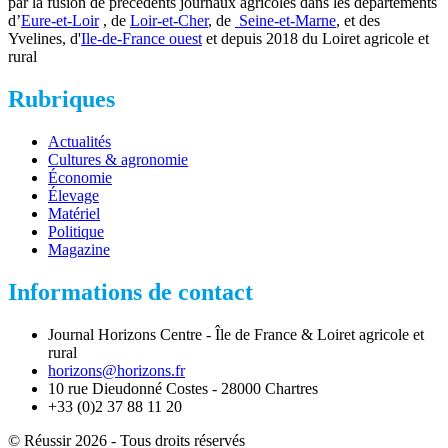
par la fusion de précédents journaux agricoles dans les départements
d’
Eure-et-Loir
, de
Loir-et-Cher
, de
Seine-et-Marne
, et des
Yvelines, d'
Ile-de-France ouest
et depuis 2018 du Loiret agricole et
rural
Rubriques
Actualités
Cultures & agronomie
Économie
Élevage
Matériel
Politique
Magazine
Informations de contact
Journal Horizons Centre - Île de France & Loiret agricole et
rural
horizons@horizons.fr
10 rue Dieudonné Costes - 28000 Chartres
+33 (0)2 37 88 11 20
© Réussir 2026 - Tous droits réservés