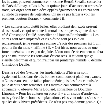
les travaux puissent commencer », estime Benoît Savalle, conseiller
de Bréval-Limay. « Les blés ont quinze jours d’avance en termes de
stade, les orges sont bien développées également et les colzas sont
au stade de reprise de végétation. On ne va pas tarder à voir les
premiers boutons floraux », commente-t-il.
« Les cultures sont plutôt belles, elles profitent de l’azote présent
dans les sols, ce qui remonte le moral des troupes », ajoute de son
côté Christophe Daullé, conseiller de Houdan-Rambouillet. « Les
colzas sont bien implantés et les blés ne sont pas loin du
redressement, je ne serais pas étonné d’avoir des premiers épi 1 cm
pour la fin du mois », affirme-t-il. « Cet hiver, nous avons eu une
forte minéralisation et peu de pluie. L’eau tombée récemment ne fera
pas de mal puisque les sous-sols étaient secs. Il faudrait que ça
s’arrête désormais et qu’on n'ait pas un printemps humide », détaille
Christophe Daullé.
Dans le sud des Yvelines, les implantations d’hiver se sont
également faites dans de très bonnes conditions et plutôt en avance.
« Nous avons eu une faible pluviométrie puis des forts cumuls de
pluie depuis deux semaines. Des mares d’eau commencent à
apparaître », observe Marie Boulard, conseillère de Dourdan-
Limours. « Pour les cultures en place, il y a un risque d’asphyxie,
mais grâce à leurs bonnes implantations, elles vont mieux s’en sortir
que les deux hivers précédents. Ce n’est pas trop dommageable. Ça