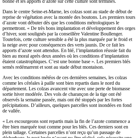
bonne et les apports d’azote sur cette culture sont terminés.
Dans le centre Seine-et-Marne, les colzas sont au stade de début de
reprise de végétation avec la montée des boutons. Les premiers tours
d’azote vont débuter dès que les conditions métrologiques le
permettront. « De très bons implantation et développement des orges
d’hiver, sont soulignés par la conseillère Valentine Boullenger.
Toutefois, cette culture sensible a été la plus marquée par le froid et
la neige avec pour conséquences des verts jaunis. De ce fait les
apports d’azote sont attendus. En blé, l’implantation réussie fait du
bien au moral après deux années où les conditions d’implantation
étaient catastrophiques. C’est une bonne base ». Les premiers blés
semés redémarrent et sont au stade début montaison.
Avec les conditions météos de ces dernières semaines, les colzas
comme les céréales à paille sont bien repartis dans le nord du
département. Les colzas avancent vite avec une perte de biomasse
sortie hiver modérée. Des vols de charançon de la tige ont été
observés la semaine passée, mais ont été stoppés par les fortes
précipitations. D’ailleurs, quelques parcelles sont inondées en fond
de vallée.
« Les escourgeons sont repartis mais la fin de l’azote commence a
être bien marquée tout comme pour les blés. Ces derniers sont en
plein tallage. Certaines parcelles n’ont reçu qu’un passage de
désherbage, le post levée n’ayant pu être réalisé, cela nécessite une