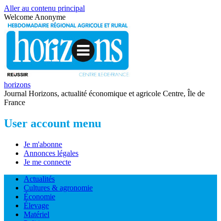
Aller au contenu principal
Welcome
Anonyme
horizons
Journal Horizons, actualité économique et agricole Centre, Île de
France
User account menu
Je m'abonne
Annonces légales
Je me connecte
Actualités
Cultures & agronomie
Économie
Élevage
Matériel