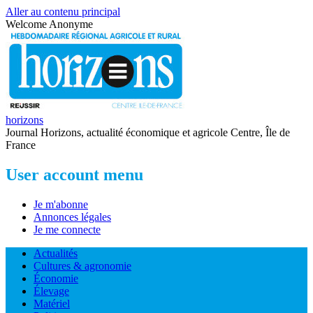
Aller au contenu principal
Welcome
Anonyme
horizons
Journal Horizons, actualité économique et agricole Centre, Île de
France
User account menu
Je m'abonne
Annonces légales
Je me connecte
Actualités
Cultures & agronomie
Économie
Élevage
Matériel