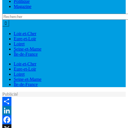
Politique
Magazine
Loir-et-Cher
Eure-et-Loir
Loiret
Seine-et-Marne
Île-de-France
Loir-et-Cher
Eure-et-Loir
Loiret
Seine-et-Marne
Île-de-France
Publicité
Share
LinkedIn