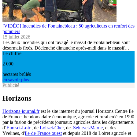
[VIDÉO] Incendies de Fontainebleau : 50 agriculteurs en renfort des
pompiers
15 juillet 2026
Les deux incendies qui ont ravagé le massif de Fontainebleau sont
désormais fixés. Déclenché dimanche après-midi dans le massif…
Le chiffre
2 000
hectares brûlés
en savoir plus
Publicité
Horizons
Horizons-journal.fr
est le site internet du journal Horizons Centre Ile
de France, hebdomadaire économique, agricole et rural créé en 1990
par la fusion de précédents journaux agricoles dans les départements
d’
Eure-et-Loir
, de
Loir-et-Cher
, de
Seine-et-Marne
, et des
Yvelines, d'
Ile-de-France ouest
et depuis 2018 du Loiret agricole et