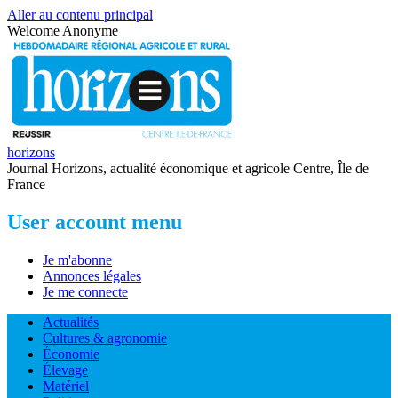
Aller au contenu principal
Welcome
Anonyme
horizons
Journal Horizons, actualité économique et agricole Centre, Île de
France
User account menu
Je m'abonne
Annonces légales
Je me connecte
Actualités
Cultures & agronomie
Économie
Élevage
Matériel