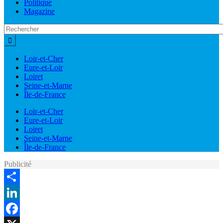
Politique
Magazine
Loir-et-Cher
Eure-et-Loir
Loiret
Seine-et-Marne
Île-de-France
Loir-et-Cher
Eure-et-Loir
Loiret
Seine-et-Marne
Île-de-France
Publicité
Share
LinkedIn