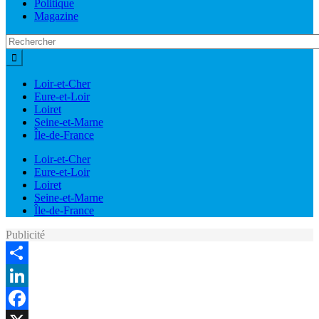
Politique
Magazine
Loir-et-Cher
Eure-et-Loir
Loiret
Seine-et-Marne
Île-de-France
Loir-et-Cher
Eure-et-Loir
Loiret
Seine-et-Marne
Île-de-France
Publicité
Share
LinkedIn