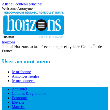
Aller au contenu principal
Welcome
Anonyme
horizons
Journal Horizons, actualité économique et agricole Centre, Île de
France
User account menu
Je m'abonne
Annonces légales
Je me connecte
Actualités
Cultures & agronomie
Économie
Élevage
Matériel