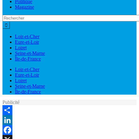
Politique
Magazine
Loir-et-Cher
Eure-et-Loir
Loiret
Seine-et-Marne
Île-de-France
Loir-et-Cher
Eure-et-Loir
Loiret
Seine-et-Marne
Île-de-France
Publicité
Share
LinkedIn