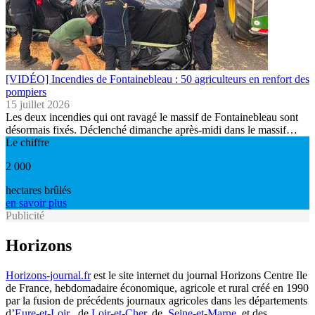
[VIDÉO] Incendies de Fontainebleau : 50 agriculteurs en renfort des
pompiers
15 juillet 2026
Les deux incendies qui ont ravagé le massif de Fontainebleau sont
désormais fixés. Déclenché dimanche après-midi dans le massif…
Le chiffre
2 000
hectares brûlés
en savoir plus
Publicité
Horizons
Horizons-journal.fr
est le site internet du journal Horizons Centre Ile
de France, hebdomadaire économique, agricole et rural créé en 1990
par la fusion de précédents journaux agricoles dans les départements
d’
Eure-et-Loir
, de
Loir-et-Cher
, de
Seine-et-Marne
, et des