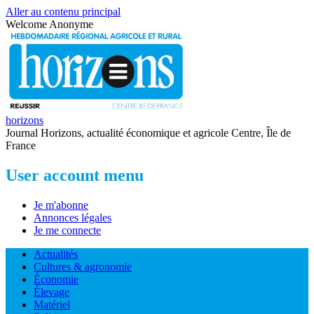
Aller au contenu principal
Welcome
Anonyme
horizons
Journal Horizons, actualité économique et agricole Centre, Île de
France
User account menu
Je m'abonne
Annonces légales
Je me connecte
Actualités
Cultures & agronomie
Économie
Élevage
Matériel