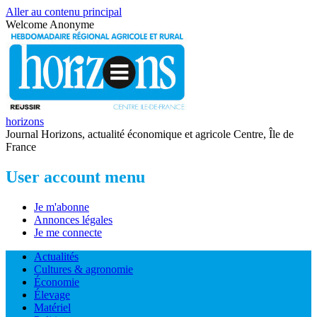
Aller au contenu principal
Welcome
Anonyme
horizons
Journal Horizons, actualité économique et agricole Centre, Île de
France
User account menu
Je m'abonne
Annonces légales
Je me connecte
Actualités
Cultures & agronomie
Économie
Élevage
Matériel