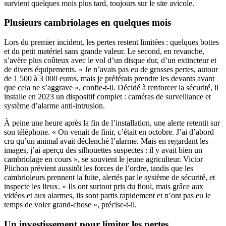
survient quelques mois plus tard, toujours sur le site avicole.
Plusieurs cambriolages en quelques mois
Lors du premier incident, les pertes restent limitées : quelques bottes
et du petit matériel sans grande valeur. Le second, en revanche,
s’avère plus coûteux avec le vol d’un disque dur, d’un extincteur et
de divers équipements. « Je n’avais pas eu de grosses pertes, autour
de 1 500 à 3 000 euros, mais je préférais prendre les devants avant
que cela ne s’aggrave », confie-t-il. Décidé à renforcer la sécurité, il
installe en 2023 un dispositif complet : caméras de surveillance et
système d’alarme anti-intrusion.
À peine une heure après la fin de l’installation, une alerte retentit sur
son téléphone. « On venait de finir, c’était en octobre. J’ai d’abord
cru qu’un animal avait déclenché l’alarme. Mais en regardant les
images, j’ai aperçu des silhouettes suspectes : il y avait bien un
cambriolage en cours », se souvient le jeune agriculteur. Victor
Plichon prévient aussitôt les forces de l’ordre, tandis que les
cambrioleurs prennent la fuite, alertés par le système de sécurité, et
inspecte les lieux. « Ils ont surtout pris du fioul, mais grâce aux
vidéos et aux alarmes, ils sont partis rapidement et n’ont pas eu le
temps de voler grand-chose », précise-t-il.
Un investissement pour limiter les pertes