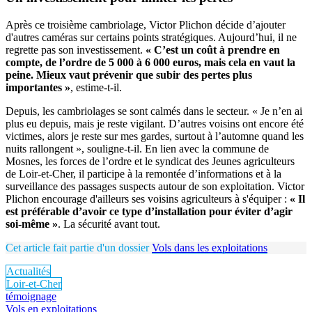
Après ce troisième cambriolage, Victor Plichon décide d’ajouter
d'autres caméras sur certains points stratégiques. Aujourd’hui, il ne
regrette pas son investissement.
« C’est un coût à prendre en
compte, de l’ordre de 5 000 à 6 000 euros, mais cela en vaut la
peine. Mieux vaut prévenir que subir des pertes plus
importantes »
, estime-t-il.
Depuis, les cambriolages se sont calmés dans le secteur. « Je n’en ai
plus eu depuis, mais je reste vigilant. D’autres voisins ont encore été
victimes, alors je reste sur mes gardes, surtout à l’automne quand les
nuits rallongent », souligne-t-il. En lien avec la commune de
Mosnes, les forces de l’ordre et le syndicat des Jeunes agriculteurs
de Loir-et-Cher, il participe à la remontée d’informations et à la
surveillance des passages suspects autour de son exploitation. Victor
Plichon encourage d'ailleurs ses voisins agriculteurs à s'équiper :
« Il
est préférable d’avoir ce type d’installation pour éviter d’agir
soi-même »
. La sécurité avant tout.
Cet article fait partie d'un dossier
Vols dans les exploitations
Actualités
Loir-et-Cher
témoignage
Vols en exploitations