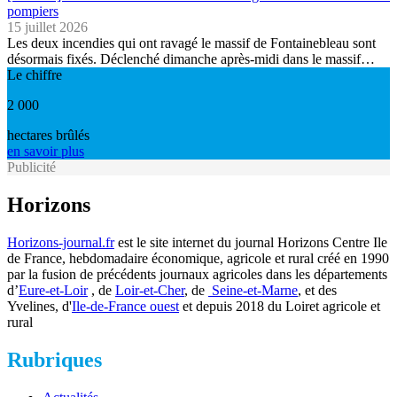
pompiers
15 juillet 2026
Les deux incendies qui ont ravagé le massif de Fontainebleau sont
désormais fixés. Déclenché dimanche après-midi dans le massif…
Le chiffre
2 000
hectares brûlés
en savoir plus
Publicité
Horizons
Horizons-journal.fr
est le site internet du journal Horizons Centre Ile
de France, hebdomadaire économique, agricole et rural créé en 1990
par la fusion de précédents journaux agricoles dans les départements
d’
Eure-et-Loir
, de
Loir-et-Cher
, de
Seine-et-Marne
, et des
Yvelines, d'
Ile-de-France ouest
et depuis 2018 du Loiret agricole et
rural
Rubriques