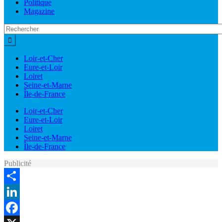
Politique
Magazine
Loir-et-Cher
Eure-et-Loir
Loiret
Seine-et-Marne
Île-de-France
Loir-et-Cher
Eure-et-Loir
Loiret
Seine-et-Marne
Île-de-France
Publicité
Share
LinkedIn