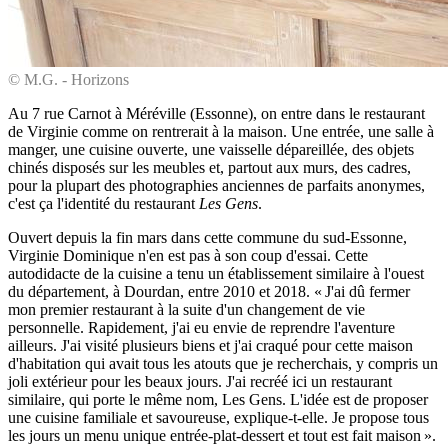
© M.G. - Horizons
Au 7 rue Carnot à Méréville (Essonne), on entre dans le restaurant
de Virginie comme on rentrerait à la maison. Une entrée, une salle à
manger, une cuisine ouverte, une vaisselle dépareillée, des objets
chinés disposés sur les meubles et, partout aux murs, des cadres,
pour la plupart des photographies anciennes de parfaits anonymes,
c'est ça l'identité du restaurant
Les Gens
.
Ouvert depuis la fin mars dans cette commune du sud-Essonne,
Virginie Dominique n'en est pas à son coup d'essai. Cette
autodidacte de la cuisine a tenu un établissement similaire à l'ouest
du département, à Dourdan, entre 2010 et 2018. « J'ai dû fermer
mon premier restaurant à la suite d'un changement de vie
personnelle. Rapidement, j'ai eu envie de reprendre l'aventure
ailleurs. J'ai visité plusieurs biens et j'ai craqué pour cette maison
d'habitation qui avait tous les atouts que je recherchais, y compris un
joli extérieur pour les beaux jours. J'ai recréé ici un restaurant
similaire, qui porte le même nom, Les Gens. L'idée est de proposer
une cuisine familiale et savoureuse, explique-t-elle. Je propose tous
les jours un menu unique entrée-plat-dessert et tout est fait maison ».