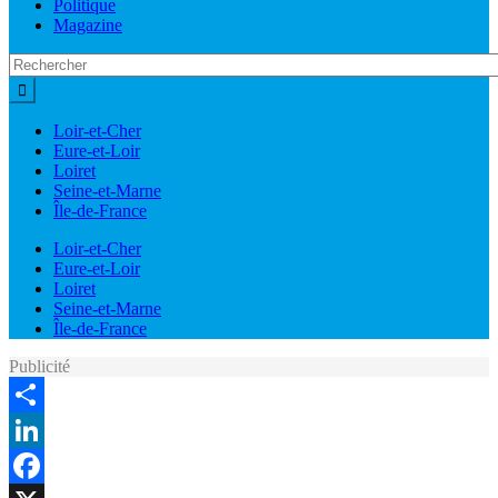
Politique
Magazine
Loir-et-Cher
Eure-et-Loir
Loiret
Seine-et-Marne
Île-de-France
Loir-et-Cher
Eure-et-Loir
Loiret
Seine-et-Marne
Île-de-France
Publicité
Share
LinkedIn