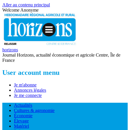
Aller au contenu principal
Welcome
Anonyme
horizons
Journal Horizons, actualité économique et agricole Centre, Île de
France
User account menu
Je m'abonne
Annonces légales
Je me connecte
Actualités
Cultures & agronomie
Économie
Élevage
Matériel