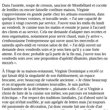
Dans l'assiette, soupe de cresson, saucisse de Montbéliard et cocotte
de lentilles ou encore faisselle confiture maison, Virginie
s'approvisionne en grande partie chez les artisans essonniens, dans
quelques fermes voisines, et travaille seule. « J'ai une capacité de
quinze à vingt couverts par service. J'ouvre tous les midis du lundi
au vendredi. Je cuisine tous les matins et ensuite je passe à l'accueil
des clients et au service. Cela me demande d'adapter mes recettes et
mon organisation, notamment pour servir chaud, mais j'y arrive »,
s'enthousiasme l'entrepreneuse qui ouvre aussi les mercredis et
samedis après-midi en version salon de thé. « J'ai déjà ouvert sur
demande deux vendredis soirs et je sens bien qu'il y a une forte
attente. Il est donc probable qu'à partir de la fin mai, j'ouvre tous les
vendredis soirs avec une proposition d'apéritif dînatoire, planches ou
mezzés ».
À l'étage de sa maison-restaurant, Virginie Dominique a recréé ce
qui faisait déjà la singularité de son établissement, un espace
brocante, avec beaucoup de vaisselle ancienne. « Je chine beaucoup
et on m'apporte aussi certaines trouvailles. Je suis parfois
l'antichambre de la déchetterie », plaisante-t-elle. Car si Virginie a
choisi de faire de la cuisine son métier, son parcours est totalement
éclectique. « Par respect des traditions familiales, j'ai d'abord suivi la
voie qui m'était soufflée, je suis agrégée de lettres mais j'ai toujours
été passionnée de décoration, j'ai donc ensuite fait une école d'art