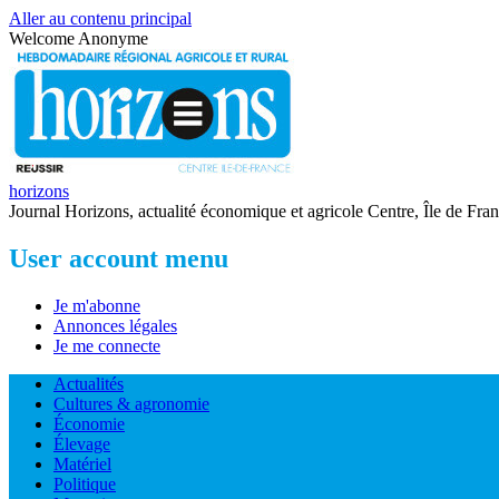
Aller au contenu principal
Welcome
Anonyme
horizons
Journal Horizons, actualité économique et agricole Centre, Île de Fra
User account menu
Je m'abonne
Annonces légales
Je me connecte
Actualités
Cultures & agronomie
Économie
Élevage
Matériel
Politique