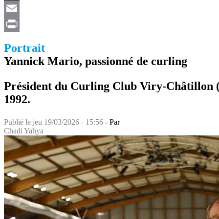
X
Email
Print
Portrait
Yannick Mario, passionné de curling
Président du Curling Club Viry-Châtillon (
1992.
Publié le
jeu 19/03/2026 - 15:56
- Par
Chadi Yahya