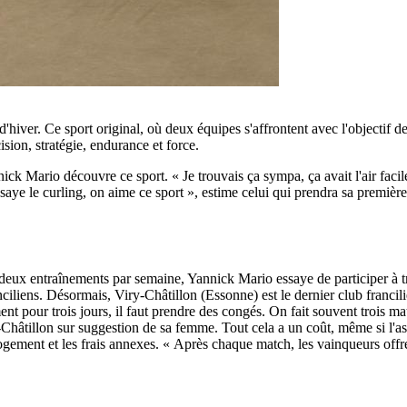
d'hiver. Ce sport original, où deux équipes s'affrontent avec l'objectif d
ision, stratégie, endurance et force.
ick Mario découvre ce sport. « Je trouvais ça sympa, ça avait l'air facile
saye le curling, on aime ce sport », estime celui qui prendra sa premièr
 deux entraînements par semaine, Yannick Mario essaye de participer à tr
nciliens. Désormais, Viry-Châtillon (Essonne) est le dernier club francili
nt pour trois jours, il faut prendre des congés. On fait souvent trois ma
hâtillon sur suggestion de sa femme. Tout cela a un coût, même si l'asso
 logement et les frais annexes. « Après chaque match, les vainqueurs offr