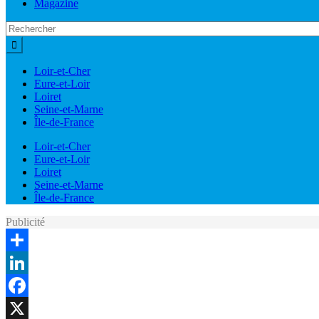
Magazine
Loir-et-Cher
Eure-et-Loir
Loiret
Seine-et-Marne
Île-de-France
Loir-et-Cher
Eure-et-Loir
Loiret
Seine-et-Marne
Île-de-France
Publicité
Share
LinkedIn
Facebook