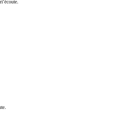
i’écoute.
te.