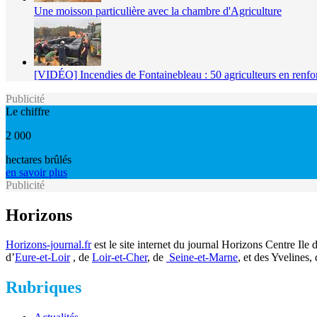
Une moisson particulière avec la chambre d'Agriculture
[VIDÉO] Incendies de Fontainebleau : 50 agriculteurs en renfo
Publicité
Le chiffre
2 000
hectares brûlés
en savoir plus
Publicité
Horizons
Horizons-journal.fr
est le site internet du journal Horizons Centre Il
d’
Eure-et-Loir
, de
Loir-et-Cher
, de
Seine-et-Marne
, et des Yvelines, 
Rubriques