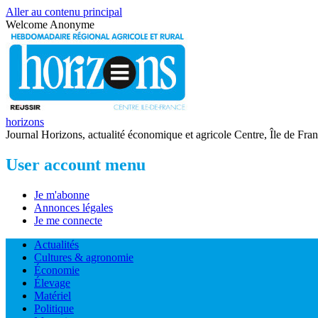
Aller au contenu principal
Welcome
Anonyme
horizons
Journal Horizons, actualité économique et agricole Centre, Île de Fra
User account menu
Je m'abonne
Annonces légales
Je me connecte
Actualités
Cultures & agronomie
Économie
Élevage
Matériel
Politique