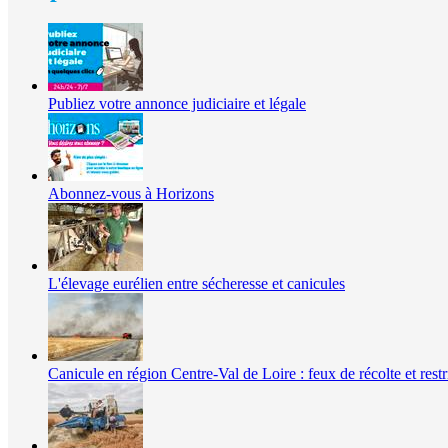
Publiez votre annonce judiciaire et légale
Abonnez-vous à Horizons
L'élevage eurélien entre sécheresse et canicules
Canicule en région Centre-Val de Loire : feux de récolte et restr