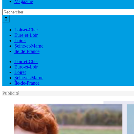
Magazine
Loir-et-Cher
Eure-et-Loir
Loiret
Seine-et-Marne
Île-de-France
Loir-et-Cher
Eure-et-Loir
Loiret
Seine-et-Marne
Île-de-France
Publicité