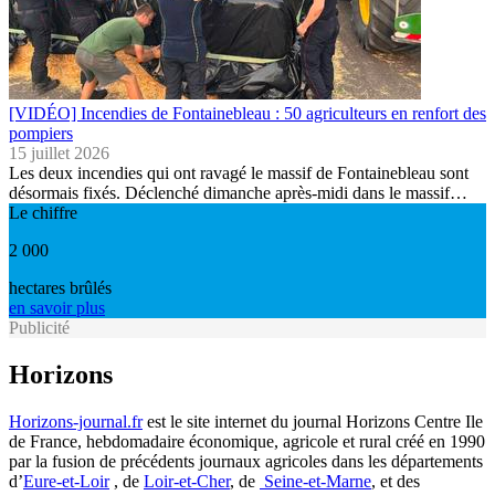
[VIDÉO] Incendies de Fontainebleau : 50 agriculteurs en renfort des
pompiers
15 juillet 2026
Les deux incendies qui ont ravagé le massif de Fontainebleau sont
désormais fixés. Déclenché dimanche après-midi dans le massif…
Le chiffre
2 000
hectares brûlés
en savoir plus
Publicité
Horizons
Horizons-journal.fr
est le site internet du journal Horizons Centre Ile
de France, hebdomadaire économique, agricole et rural créé en 1990
par la fusion de précédents journaux agricoles dans les départements
d’
Eure-et-Loir
, de
Loir-et-Cher
, de
Seine-et-Marne
, et des