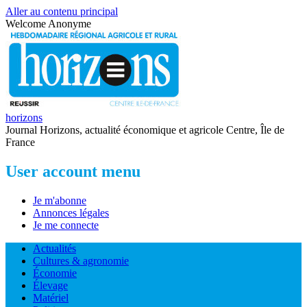
Aller au contenu principal
Welcome
Anonyme
horizons
Journal Horizons, actualité économique et agricole Centre, Île de
France
User account menu
Je m'abonne
Annonces légales
Je me connecte
Actualités
Cultures & agronomie
Économie
Élevage
Matériel