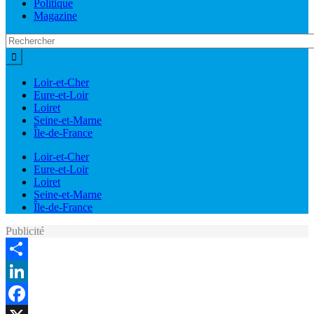
Politique
Magazine
Loir-et-Cher
Eure-et-Loir
Loiret
Seine-et-Marne
Île-de-France
Loir-et-Cher
Eure-et-Loir
Loiret
Seine-et-Marne
Île-de-France
Publicité
Share
LinkedIn