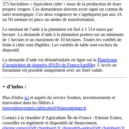
375 hectolitres « équivalent cidre » issus de la production de leurs
propres vergers. Ces demandeurs doivent avoir signé un contrat de
suivi œnologique. Ces deux exigences ne s’appliquent pas aux JA
ou NI mettant en place un atelier de transformation.
Le montant de l’aide à la plantation est fixé à 1 514 euros par
hectare. La demande d’aide à la plantation portera sur un minimum
de 1 hectare et un maximum de 10 hectares. Toutes les variétés de
fruits à cidre sont éligibles. Les variétés de table sont exclues du
dispositif.
La demande d’aide est dématérialisée en ligne sur la
Plateforme
d’acquisition de données (PAD) de FranceAgriMe
r. L’accès au
formulaire est possible uniquement avec un Siret valide.
+ d’infos :
Plus d'infos
ici
et auprès du service Soutien, investissements et
innovation dans les filières à
renovationvergers.cidricoles@franceagrimer.fr
Contact à la chambre d’Agriculture Île-de-France : Etienne Estner,
conseiller en ingénierie et dispositifs de financement,
etienne.estner@idf.chambagri.fr
,
dispositifs-aides@idf.chambagri.fr