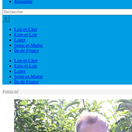
Magazine
Loir-et-Cher
Eure-et-Loir
Loiret
Seine-et-Marne
Île-de-France
Loir-et-Cher
Eure-et-Loir
Loiret
Seine-et-Marne
Île-de-France
Publicité