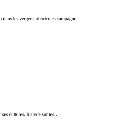
ion dans les vergers arboricoles campagne…
ses cultures. Il alerte sur les…