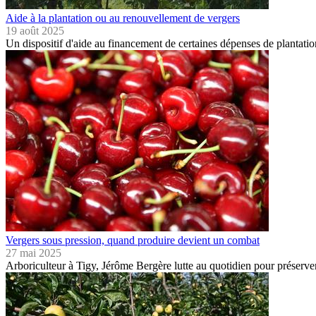
Aide à la plantation ou au renouvellement de vergers
19 août 2025
Un dispositif d'aide au financement de certaines dépenses de plantat
Vergers sous pression, quand produire devient un combat
27 mai 2025
Arboriculteur à Tigy, Jérôme Bergère lutte au quotidien pour préserver 