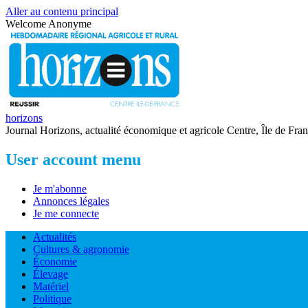
Aller au contenu principal
Welcome
Anonyme
horizons
Journal Horizons, actualité économique et agricole Centre, Île de Fra
User account menu
Je m'abonne
Annonces légales
Je me connecte
Actualités
Cultures & agronomie
Économie
Élevage
Matériel
Politique