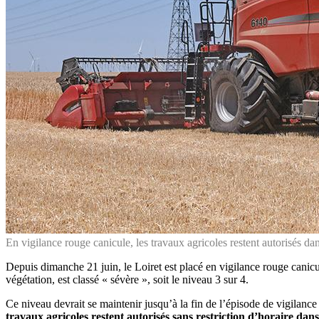
En vigilance rouge canicule, les travaux agricoles restent autorisés da
Depuis dimanche 21 juin, le Loiret est placé en vigilance rouge canicu
végétation, est classé « sévère », soit le niveau 3 sur 4.
Ce niveau devrait se maintenir jusqu’à la fin de l’épisode de vigilanc
travaux agricoles restent autorisés sans restriction d’horaire dan