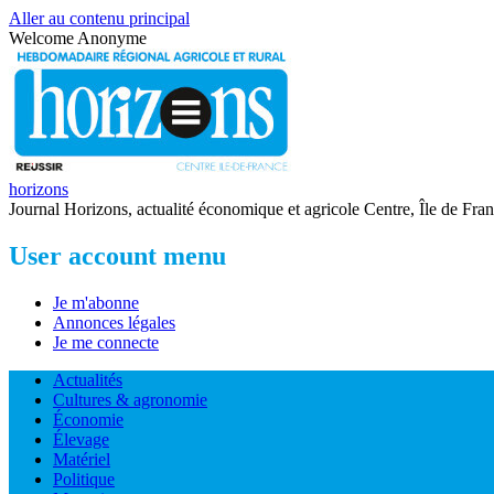
Aller au contenu principal
Welcome
Anonyme
horizons
Journal Horizons, actualité économique et agricole Centre, Île de Fra
User account menu
Je m'abonne
Annonces légales
Je me connecte
Actualités
Cultures & agronomie
Économie
Élevage
Matériel
Politique