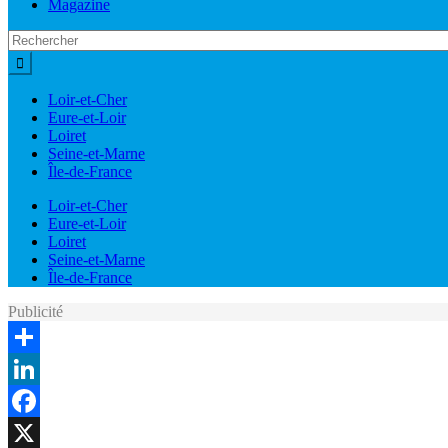
Magazine
Loir-et-Cher
Eure-et-Loir
Loiret
Seine-et-Marne
Île-de-France
Loir-et-Cher
Eure-et-Loir
Loiret
Seine-et-Marne
Île-de-France
Publicité
Share
LinkedIn
Facebook