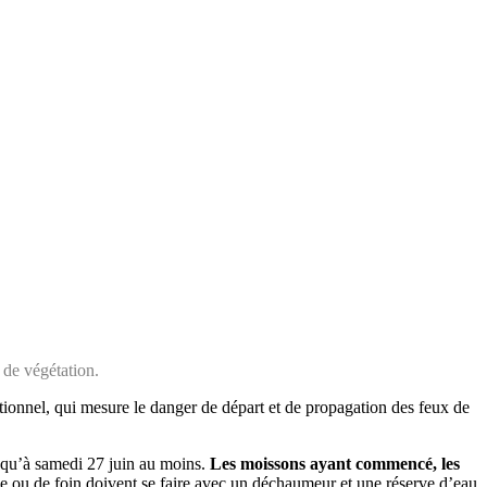
 de végétation.
ationnel, qui mesure le danger de départ et de propagation des feux de
usqu’à samedi 27 juin au moins.
Les moissons ayant commencé, les
lle ou de foin doivent se faire avec un déchaumeur et une réserve d’eau