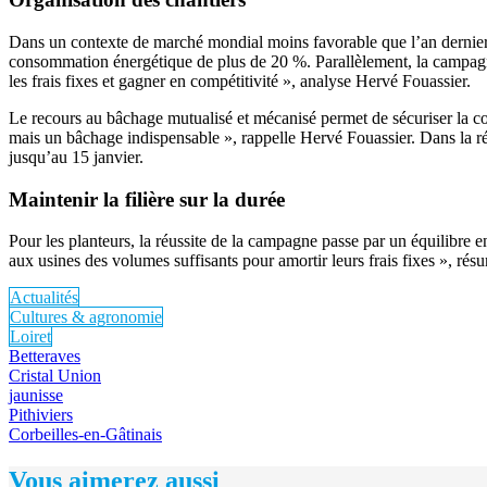
Dans un contexte de marché mondial moins favorable que l’an dernier, a
consommation énergétique de plus de 20 %. Parallèlement, la campagne 
les frais fixes et gagner en compétitivité », analyse Hervé Fouassier.
Le recours au bâchage mutualisé et mécanisé permet de sécuriser la con
mais un bâchage indispensable », rappelle Hervé Fouassier. Dans la régi
jusqu’au 15 janvier.
Maintenir la filière sur la durée
Pour les planteurs, la réussite de la campagne passe par un équilibre en
aux usines des volumes suffisants pour amortir leurs frais fixes », rés
Actualités
Cultures & agronomie
Loiret
Betteraves
Cristal Union
jaunisse
Pithiviers
Corbeilles-en-Gâtinais
Vous aimerez aussi