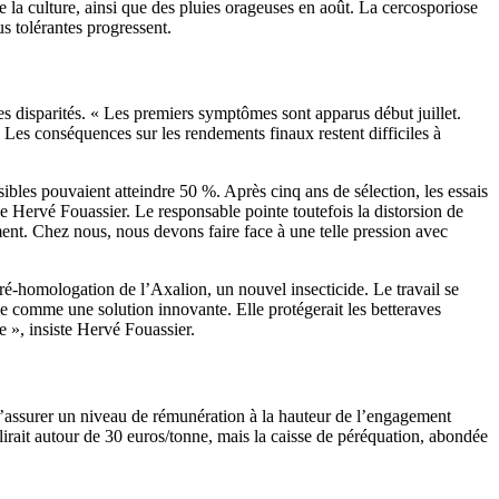
de la culture, ainsi que des pluies orageuses en août. La cercosporiose
us tolérantes progressent.
es disparités. « Les premiers symptômes sont apparus début juillet.
. Les conséquences sur les rendements finaux restent difficiles à
nsibles pouvaient atteindre 50 %. Après cinq ans de sélection, les essais
 Hervé Fouassier. Le responsable pointe toutefois la distorsion de
ment. Chez nous, nous devons faire face à une telle pression avec
ré-homologation de l’Axalion, un nouvel insecticide. Le travail se
e comme une solution innovante. Elle protégerait les betteraves
ce », insiste Hervé Fouassier.
t d’assurer un niveau de rémunération à la hauteur de l’engagement
lirait autour de 30 euros/tonne, mais la caisse de péréquation, abondée