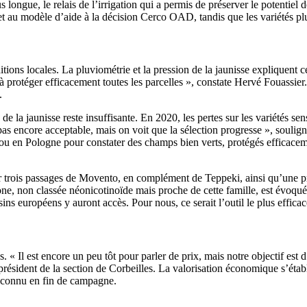
longue, le relais de l’irrigation qui a permis de préserver le potentiel 
s et au modèle d’aide à la décision Cerco OAD, tandis que les variétés pl
ions locales. La pluviométrie et la pression de la jaunisse expliquent c
à protéger efficacement toutes les parcelles », constate Hervé Fouassier
.
de la jaunisse reste insuffisante. En 2020, les pertes sur les variétés se
 encore acceptable, mais on voit que la sélection progresse », souligne
e ou en Pologne pour constater des champs bien verts, protégés efficace
our trois passages de Movento, en complément de Teppeki, ainsi qu’une p
ne, non classée néonicotinoïde mais proche de cette famille, est évoqué
sins européens y auront accès. Pour nous, ce serait l’outil le plus effica
. « Il est encore un peu tôt pour parler de prix, mais notre objectif es
président de la section de Corbeilles. La valorisation économique s’étab
ra connu en fin de campagne.