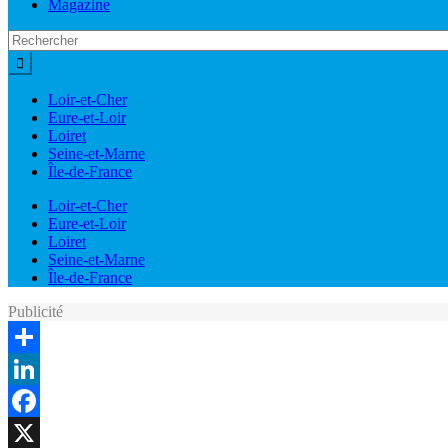
Magazine
Loir-et-Cher
Eure-et-Loir
Loiret
Seine-et-Marne
Île-de-France
Loir-et-Cher
Eure-et-Loir
Loiret
Seine-et-Marne
Île-de-France
Publicité
Share
LinkedIn
Facebook