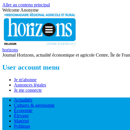
Aller au contenu principal
Welcome
Anonyme
horizons
Journal Horizons, actualité économique et agricole Centre, Île de Fra
User account menu
Je m'abonne
Annonces légales
Je me connecte
Actualités
Cultures & agronomie
Économie
Élevage
Matériel
Politique