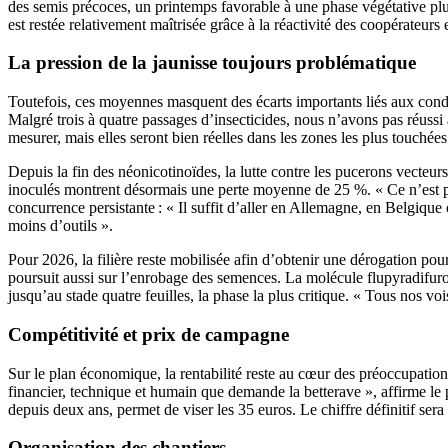
des semis précoces, un printemps favorable à une phase végétative plus 
est restée relativement maîtrisée grâce à la réactivité des coopérateur
La pression de la jaunisse toujours problématique
Toutefois, ces moyennes masquent des écarts importants liés aux condit
Malgré trois à quatre passages d’insecticides, nous n’avons pas réussi 
mesurer, mais elles seront bien réelles dans les zones les plus touchées
Depuis la fin des néonicotinoïdes, la lutte contre les pucerons vecteurs 
inoculés montrent désormais une perte moyenne de 25 %. « Ce n’est pas
concurrence persistante : « Il suffit d’aller en Allemagne, en Belgiqu
moins d’outils ».
Pour 2026, la filière reste mobilisée afin d’obtenir une dérogation p
poursuit aussi sur l’enrobage des semences. La molécule flupyradifuro
jusqu’au stade quatre feuilles, la phase la plus critique. « Tous nos voi
Compétitivité et prix de campagne
Sur le plan économique, la rentabilité reste au cœur des préoccupations
financier, technique et humain que demande la betterave », affirme le 
depuis deux ans, permet de viser les 35 euros. Le chiffre définitif se
Organisation des chantiers