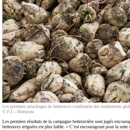
Les premiers arrachages de betteraves confirment des rendements global
© F.J. - Horizons
Les premiers résultats de la campagne betteravière sont jugés encourag
betteraves irriguées est plus faible. « C’est encourageant pour la suit