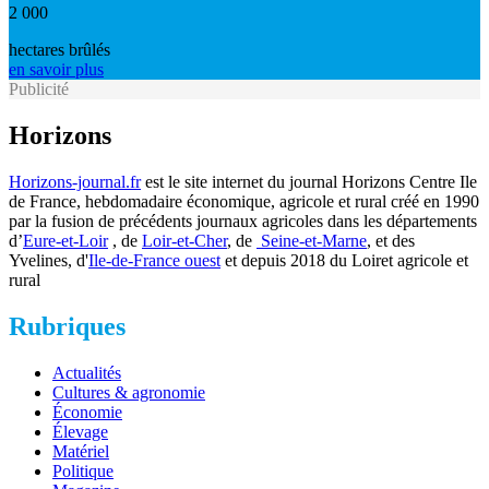
2 000
hectares brûlés
en savoir plus
Publicité
Horizons
Horizons-journal.fr
est le site internet du journal Horizons Centre Ile
de France, hebdomadaire économique, agricole et rural créé en 1990
par la fusion de précédents journaux agricoles dans les départements
d’
Eure-et-Loir
, de
Loir-et-Cher
, de
Seine-et-Marne
, et des
Yvelines, d'
Ile-de-France ouest
et depuis 2018 du Loiret agricole et
rural
Rubriques
Actualités
Cultures & agronomie
Économie
Élevage
Matériel
Politique