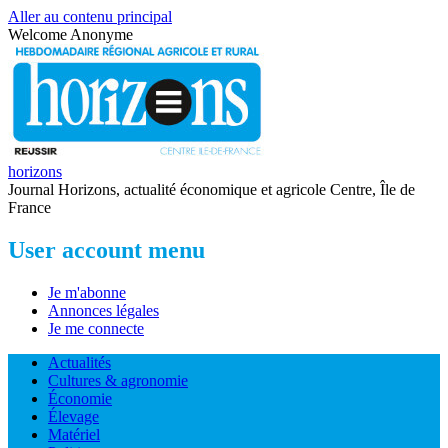
Aller au contenu principal
Welcome
Anonyme
horizons
Journal Horizons, actualité économique et agricole Centre, Île de
France
User account menu
Je m'abonne
Annonces légales
Je me connecte
Actualités
Cultures & agronomie
Économie
Élevage
Matériel