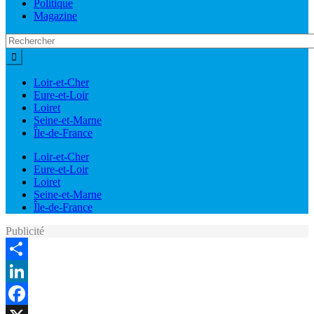
Politique
Magazine
Loir-et-Cher
Eure-et-Loir
Loiret
Seine-et-Marne
Île-de-France
Loir-et-Cher
Eure-et-Loir
Loiret
Seine-et-Marne
Île-de-France
Publicité
Share
LinkedIn