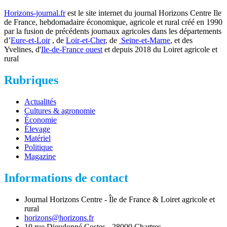
Horizons-journal.fr
est le site internet du journal Horizons Centre Ile
de France, hebdomadaire économique, agricole et rural créé en 1990
par la fusion de précédents journaux agricoles dans les départements
d’
Eure-et-Loir
, de
Loir-et-Cher
, de
Seine-et-Marne
, et des
Yvelines, d'
Ile-de-France ouest
et depuis 2018 du Loiret agricole et
rural
Rubriques
Actualités
Cultures & agronomie
Économie
Élevage
Matériel
Politique
Magazine
Informations de contact
Journal Horizons Centre - Île de France & Loiret agricole et
rural
horizons@horizons.fr
10 rue Dieudonné Costes - 28000 Chartres