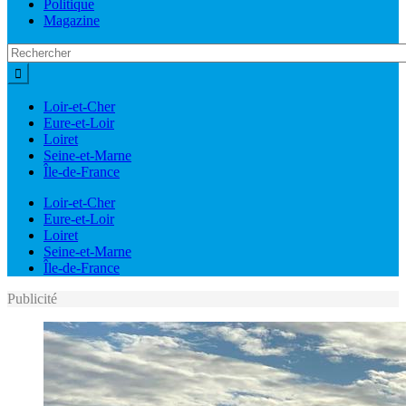
Politique
Magazine
Loir-et-Cher
Eure-et-Loir
Loiret
Seine-et-Marne
Île-de-France
Loir-et-Cher
Eure-et-Loir
Loiret
Seine-et-Marne
Île-de-France
Publicité