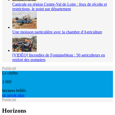
Canicule en région Centre-Val de Loire : feux de récolte et
restrictions, le point par département
Une moisson particulière avec la chambre d'Agriculture
[VIDÉO] Incendies de Fontainebleau : 50 agriculteurs en
renfort des pompiers
Publicité
Le chiffre
2 000
hectares brûlés
en savoir plus
Publicité
Horizons