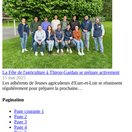
La Fête de l'agriculture à Thiron-Gardais se prépare activement
15 mai 2025
Les adhérents de Jeunes agriculteurs d'Eure-et-Loir se réunissent
régulièrement pour préparer la prochaine…
Pagination
Page courante
1
Page
2
Page
3
Page
4