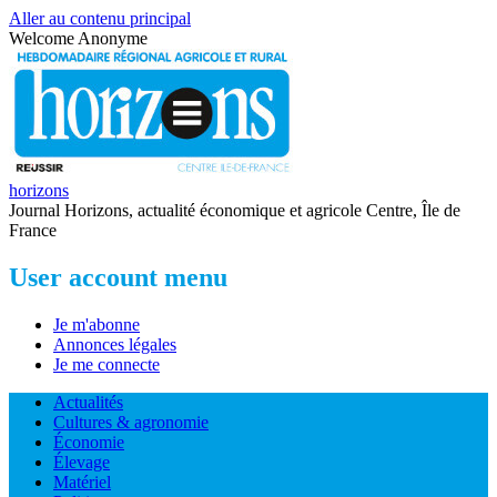
Aller au contenu principal
Welcome
Anonyme
horizons
Journal Horizons, actualité économique et agricole Centre, Île de
France
User account menu
Je m'abonne
Annonces légales
Je me connecte
Actualités
Cultures & agronomie
Économie
Élevage
Matériel